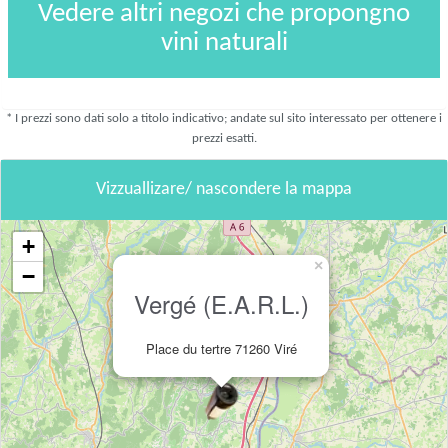
Vedere altri negozi che propongno
vini naturali
* I prezzi sono dati solo a titolo indicativo; andate sul sito interessato per ottenere i
prezzi esatti.
Vizzuallizare/ nascondere la mappa
+
×
−
Vergé (E.A.R.L.)
Place du tertre 71260 Viré