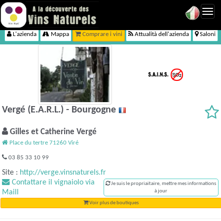
Toggl
navig
L'azienda
Mappa
Comprare i vini
Attualità dell'azienda
Saloni
Vergé (E.A.R.L.) - Bourgogne
Gilles et Catherine Vergé
Place du tertre 71260 Viré
03 85 33 10 99
Site :
http://verge.vinsnaturels.fr
Contattare il vignaiolo via
Je suis le propriaitaire, mettre mes informations
Maill
à jour
Voir plus de boutiques