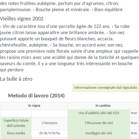
des notes fruitées aubépine, parfum pur d'agrumes, citron,
pamplemousse. › Bouche pleine et minérale. › Bien équilibré
Vieilles vignes 2002
› Vin de caractère issu d'une parcelle âgée de 122 ans. › Sa robe
jaune citron laisse apparaître une brillance ambrée. › Son nez
puissant apporte un bouquet de fleurs blanches, accacia,
chèvrefeuille, aubépine. › Sa bouche, en accord avec son nez,
propose une première note florale suivie d'une ampleur qui rappelle
les raisins mûrs avec une acidité qui donne de la tonicité et quelques
saveurs du comté, il y a une longueur très intéressante en bouche
qui perdure
La bulle à zéro
Informazione consegnate dal vignaiolo
Metodo di lavoro (2014)
In vigna
In cantina
Uso d'additivi altri del SO2
Non
Superficia totale
3 hectares
Filtrazione dei vini
Non
dell'azienda
Resa media
20 HL/H hl/ha
Incollggio dei vini
Non