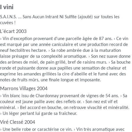
I vini
S.A.I.N.S. ... Sans Aucun Intrant Ni Sulfite (ajouté) sur toutes les
cuvées !
L'écart 2003
› Vin d'exception provenant d'une parcelle âgée de 87 ans. › Ce vin
est marqué par une année caniculaire et une production record de
neuf hectolitres hectare. › Sa robe ambrée due à la maturation
laisse présager de sa complexité aromatique. › Son nez suave donne
des arômes de miel, de pain grillé, bref de raisins murs. › Sa bouche
ronde et puissante donne aux papilles une sensation de chaleur et
exprime les amandes grillées la cire d'abeille et le fumé avec des
notes de fruits mûrs, une finale longue et imposante.
Marrons Villages 2004
› Vin blanc issu de Chardonnay provenant de vignes de 54 ans. › Sa
couleur est jaune paille avec des reflets or. › Son nez est vif et
minéral. › Bel accord en bouche, on retrouve vivacité et minéralité.
› Un léger perlant lui garde sa fraîcheur.
Viré Clessé 2004
› Une belle robe or caractérise ce vin. › Vin très aromatique avec