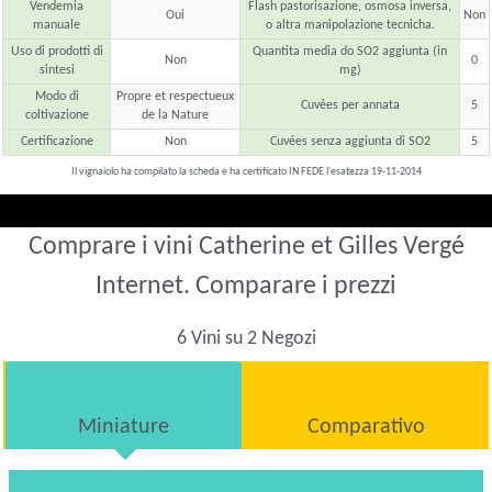
Vendemia
Flash pastorisazione, osmosa inversa,
Oui
Non
manuale
o altra manipolazione tecnicha.
Uso di prodotti di
Quantita media do SO2 aggiunta (in
Non
0
sintesi
mg)
Modo di
Propre et respectueux
Cuvées per annata
5
coltivazione
de la Nature
Certificazione
Non
Cuvées senza aggiunta di SO2
5
Il vignaiolo ha compilato la scheda e ha certificato IN FEDE l'esatezza 19-11-2014
Comprare i vini Catherine et Gilles Vergé
Internet. Comparare i prezzi
6 Vini su 2 Negozi
Miniature
Comparativo