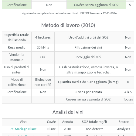
Certificazione
Non
Cuvées senza aggiunta di SO2
5
Il vignaiolo ha compilato la scheda e ha certificato IN FEDE l'esatezza 19-11-2014
Metodo di lavoro (2010)
Superficia totale
4 hectares
Uso d'additivi altri del SO2
Non
dell'azienda
Resa media
20 hl/ha
Filtrazione dei vini
Non
Vendemia
Oui
Incollggio dei vini
Non
manuale
Uso di prodotti di
Flash pastorisazione, osmosa inversa, o
Non
Non
sintesi
altra manipolazione tecnicha.
Modo di
Biologique
Quantita media do SO2 aggiunta (in mg)
0
coltivazione
non certifié
Certificazione
Non
Cuvées per annata
4 à 5
Cuvées senza aggiunta di SO2
Toutes
Analisi dei vini
Vino
Cuvée
Annata
SO2 totale mg/lt
Source
Re-Mariage Blanc
Blanc
2010
non detecte
Analyses