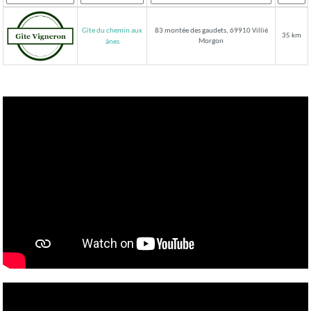
Gîte du chemin aux
83 montée des gaudets, 69910 Villié
35 km
Morgon
ânes