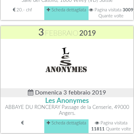
Salle del Castillo, 1800 Vevey (VD) Suisse
20.- chf
Scheda dettagliata
Pagina visitata
3009
Quante volte
3
FEBBRAIO
2019
Domenica 3 febbraio 2019
Les Anonymes
ABBAYE DU RONCERAY Passage de la Censerie, 49000
Angers.
Scheda dettagliata
Pagina visitata
11811
Quante volte