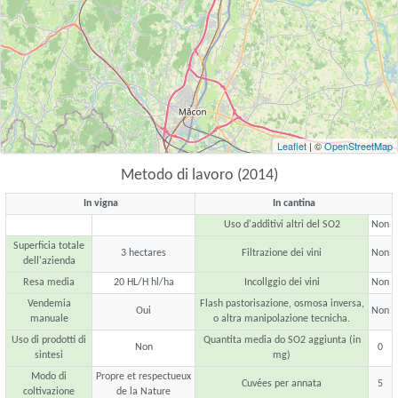
Leaflet
| ©
OpenStreetMap
Metodo di lavoro (2014)
In vigna
In cantina
Uso d'additivi altri del SO2
Non
Superficia totale
3 hectares
Filtrazione dei vini
Non
dell'azienda
Resa media
20 HL/H hl/ha
Incollggio dei vini
Non
Vendemia
Flash pastorisazione, osmosa inversa,
Oui
Non
manuale
o altra manipolazione tecnicha.
Uso di prodotti di
Quantita media do SO2 aggiunta (in
Non
0
sintesi
mg)
Modo di
Propre et respectueux
Cuvées per annata
5
coltivazione
de la Nature