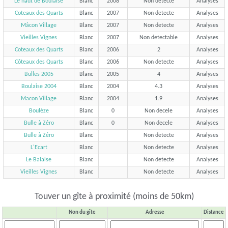
Le haut de Boulaise
Blanc
2008
Non detecte
Analyses
Coteaux des Quarts
Blanc
2007
Non detecte
Analyses
Mâcon Village
Blanc
2007
Non detecte
Analyses
Vieilles Vignes
Blanc
2007
Non detectable
Analyses
Coteaux des Quarts
Blanc
2006
2
Analyses
Côteaux des Quarts
Blanc
2006
Non detecte
Analyses
Bulles 2005
Blanc
2005
4
Analyses
Boulaise 2004
Blanc
2004
4.3
Analyses
Macon Village
Blanc
2004
1.9
Analyses
Boulèze
Blanc
0
Non decele
Analyses
Bulle à Zéro
Blanc
0
Non decele
Analyses
Bulle à Zéro
Blanc
Non detecte
Analyses
L'Ecart
Blanc
Non detecte
Analyses
Le Balaise
Blanc
Non detecte
Analyses
Vieilles Vignes
Blanc
Non detecte
Analyses
Touver un gîte à proximité (moins de 50km)
Non du gîte
Adresse
Distance