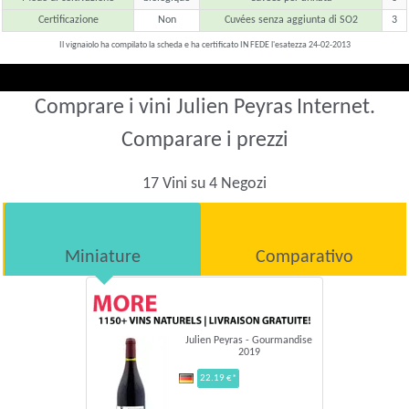
Certificazione
Non
Cuvées senza aggiunta di SO2
3
Il vignaiolo ha compilato la scheda e ha certificato IN FEDE l'esatezza 24-02-2013
Comprare i vini Julien Peyras Internet.
Comparare i prezzi
17 Vini su 4 Negozi
Miniature
Comparativo
Julien Peyras - Gourmandise
2019
22.19 €*