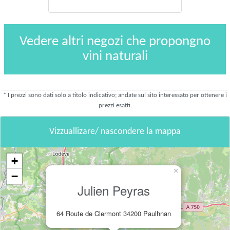
Vedere altri negozi che propongno
vini naturali
* I prezzi sono dati solo a titolo indicativo; andate sul sito interessato per ottenere i
prezzi esatti.
Vizzuallizare/ nascondere la mappa
+
×
−
Julien Peyras
64 Route de Clermont 34200 Paulhnan