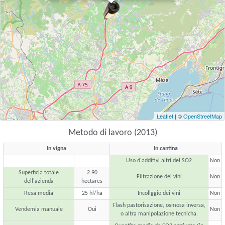
Leaflet
| ©
OpenStreetMap
Metodo di lavoro (2013)
In vigna
In cantina
Uso d'additivi altri del SO2
Non
Superficia totale
2.90
Filtrazione dei vini
Non
dell'azienda
hectares
Resa media
25 hl/ha
Incollggio dei vini
Non
Flash pastorisazione, osmosa inversa,
Vendemia manuale
Oui
Non
o altra manipolazione tecnicha.