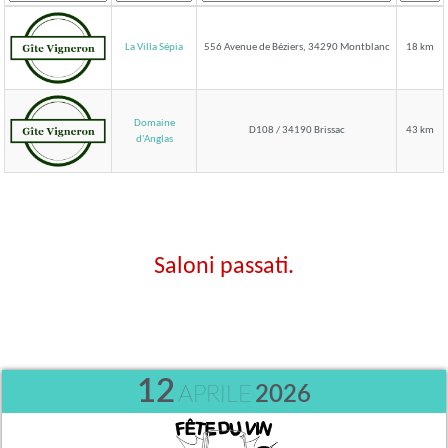
La Villa Sépia
556 Avenue de Béziers, 34290 Montblanc
18 km
Domaine
D108 / 34190 Brissac
43 km
d'Anglas
Saloni passati.
12
APRILE
2026