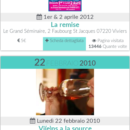
1er & 2 aprile 2012
La remise
Le Grand Séminaire, 2 Faubourg St Jacques 07220 Viviers
5€
Scheda dettagliata
Pagina visitata
13446
Quante volte
22
FEBBRAIO
2010
Lunedì 22 febbraio 2010
Vi(e)ns a la source