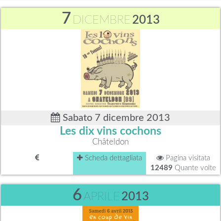
7
DICEMBRE
2013
Sabato 7 dicembre 2013
Les dix vins cochons
Châteldon
Scheda dettagliata
Pagina visitata
12489
Quante volte
6
APRILE
2013