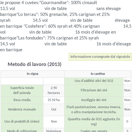
Je propose 4 cuvées:"Gourmandise": 100% cinsault
13,5 vol vin de table sans élevage
barrique"Lo terrau": 50% grenache, 25% carignan et 25%
syrah 14,5 vol vin de table élevage
en barrique "Costefere": 60% syrah et 40% carignan 14,5
vol vin de table 16 mois d'élevage en
barrique"Las fondudes": 75% carignan et 25% syrah
14,5 vol vin de table 16 mois d'élevage
en barrique
Informazione consegnate dal vignaiolo
Metodo di lavoro (2013)
In vigna
In cantina
Uso d'additivi altri del SO2
Non
Superficia totale
2.90
Filtrazione dei vini
Non
dell'azienda
hectares
Resa media
25 hl/ha
Incollggio dei vini
Non
Flash pastorisazione, osmosa inversa,
Vendemia manuale
Oui
Non
o altra manipolazione tecnicha.
Quantita media do SO2 aggiunta (in
Uso di prodotti di sintesi
Non
0
mg)
Modo di coltivazione
biologique
Cuvées per annata
3