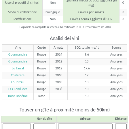
Quantita media do SO2 aggiunta (in
Uso di prodotti di sintesi
Non
0
mg)
Modo di coltivazione
biologique
Cuvées per annata
3
Certificazione
Non
Cuvées senza aggiunta di SO2
3
Il vignaiolo ha compilato la scheda e ha certificato IN FEDE l'esatezza 24-02-2013
Analisi dei vini
Vino
Cuvée
Annata
SO2 totale mg/lt
Source
Gourmandise
Rouge
2014
9.6
Analyses
Gourmandise
Rouge
2012
13
Analyses
Lo Tarral
Rouge
2012
17.6
Analyses
Costefere
Rouge
2010
12
Analyses
Lo Terrau
Rouge
2010
13
Analyses
Las Fondudes
Rouge
2008
10
Analyses
Rose Bohême
Rose
10
Analyses
Touver un gîte à proximité (moins de 50km)
Non du gîte
Adresse
Distance