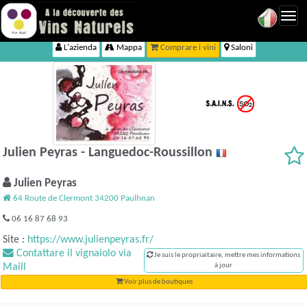
Toggl
navig
L'azienda
Mappa
Comprare i vini
Saloni
Julien Peyras - Languedoc-Roussillon
Julien Peyras
64 Route de Clermont 34200 Paulhnan
06 16 87 68 93
Site :
https://www.julienpeyras.fr/
Contattare il vignaiolo via
Je suis le propriaitaire, mettre mes informations
Maill
à jour
Voir plus de boutiques