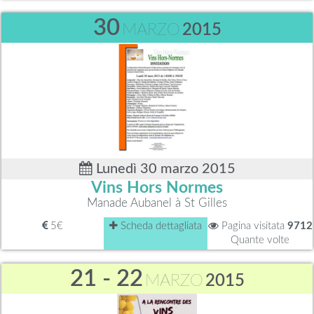
30
MARZO
2015
Lunedì 30 marzo 2015
Vins Hors Normes
Manade Aubanel à St Gilles
5€
Scheda dettagliata
Pagina visitata
9712
Quante volte
21 - 22
MARZO
2015