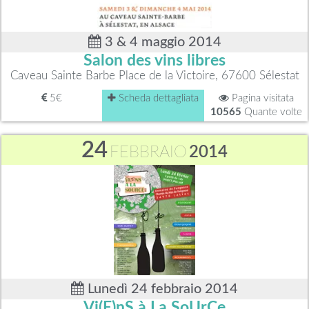
3 & 4 maggio 2014
Salon des vins libres
Caveau Sainte Barbe Place de la Victoire, 67600 Sélestat
5€
Scheda dettagliata
Pagina visitata
10565
Quante volte
24
FEBBRAIO
2014
Lunedì 24 febbraio 2014
Vi(E)nS à La SoUrCe