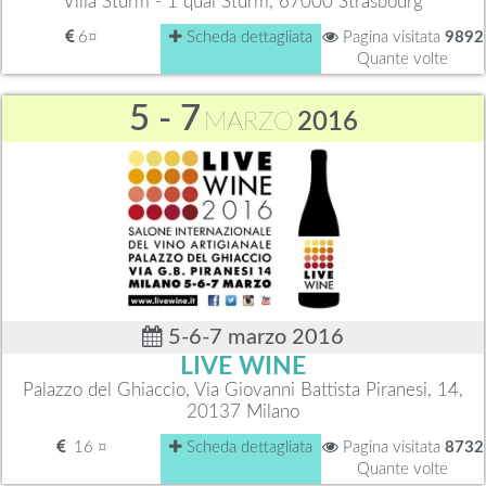
Villa Sturm - 1 quai Sturm, 67000 Strasbourg
6¤
Scheda dettagliata
Pagina visitata
9892
Quante volte
5 - 7
MARZO
2016
5-6-7 marzo 2016
LIVE WINE
Palazzo del Ghiaccio, Via Giovanni Battista Piranesi, 14,
20137 Milano
16 ¤
Scheda dettagliata
Pagina visitata
8732
Quante volte