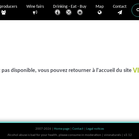
producers
Wine fairs
Drinking - Eat - Buy
Map
Contact
V
 pas disponible, vous pouvez retourner à l'accueil du site
2007-2026 |
Home page
|
Contact
|
Legal notices
Alcohol abuse is bad for your health, please consume in moderation | vinsnaturels | v3.12