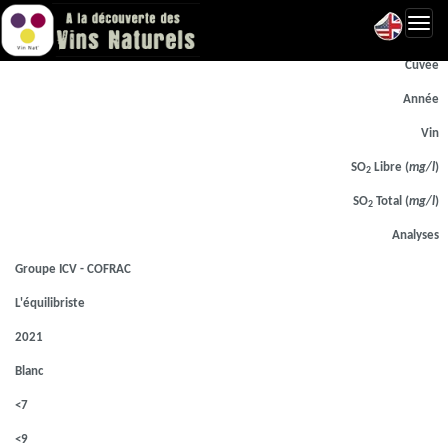
Toggl
Laboratoire d'analyse
navig
Cuvée
Année
Vin
SO
Libre (
mg/l
)
2
SO
Total (
mg/l
)
2
Analyses
Groupe ICV - COFRAC
L'équilibriste
2021
Blanc
<7
<9