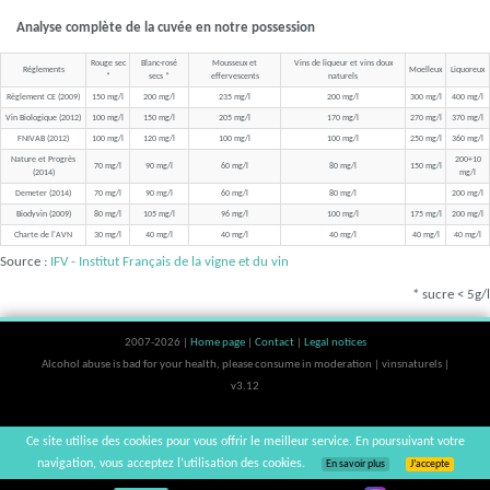
Analyse complète de la cuvée en notre possession
Rouge sec
Blanc-rosé
Mousseux et
Vins de liqueur et vins doux
Réglements
Moelleux
Liquoreux
*
secs *
effervescents
naturels
Règlement CE (2009)
150 mg/l
200 mg/l
235 mg/l
200 mg/l
300 mg/l
400 mg/l
Vin Biologique (2012)
100 mg/l
150 mg/l
205 mg/l
170 mg/l
270 mg/l
370 mg/l
FNIVAB (2012)
100 mg/l
120 mg/l
100 mg/l
100 mg/l
250 mg/l
360 mg/l
Nature et Progrès
200+10
70 mg/l
90 mg/l
60 mg/l
80 mg/l
150 mg/l
(2014)
mg/l
Demeter (2014)
70 mg/l
90 mg/l
60 mg/l
80 mg/l
200 mg/l
Biodyvin (2009)
80 mg/l
105 mg/l
96 mg/l
100 mg/l
175 mg/l
200 mg/l
Charte de l'AVN
30 mg/l
40 mg/l
40 mg/l
40 mg/l
40 mg/l
40 mg/l
Source :
IFV - Institut Français de la vigne et du vin
* sucre < 5g/l
2007-2026 |
Home page
|
Contact
|
Legal notices
Alcohol abuse is bad for your health, please consume in moderation | vinsnaturels |
v3.12
Ce site utilise des cookies pour vous offrir le meilleur service. En poursuivant votre
navigation, vous acceptez l’utilisation des cookies.
En savoir plus
J’accepte