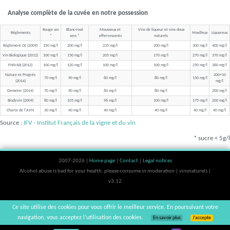
Analyse complète de la cuvée en notre possession
Rouge sec
Blanc-rosé
Mousseux et
Vins de liqueur et vins doux
Réglements
Moelleux
Liquoreux
*
secs *
effervescents
naturels
Règlement CE (2009)
150 mg/l
200 mg/l
235 mg/l
200 mg/l
300 mg/l
400 mg/l
Vin Biologique (2012)
100 mg/l
150 mg/l
205 mg/l
170 mg/l
270 mg/l
370 mg/l
FNIVAB (2012)
100 mg/l
120 mg/l
100 mg/l
100 mg/l
250 mg/l
360 mg/l
Nature et Progrès
200+10
70 mg/l
90 mg/l
60 mg/l
80 mg/l
150 mg/l
(2014)
mg/l
Demeter (2014)
70 mg/l
90 mg/l
60 mg/l
80 mg/l
200 mg/l
Biodyvin (2009)
80 mg/l
105 mg/l
96 mg/l
100 mg/l
175 mg/l
200 mg/l
Charte de l'AVN
30 mg/l
40 mg/l
40 mg/l
40 mg/l
40 mg/l
40 mg/l
Source :
IFV - Institut Français de la vigne et du vin
* sucre < 5g/l
2007-2026 |
Home page
|
Contact
|
Legal notices
Alcohol abuse is bad for your health, please consume in moderation | vinsnaturels |
v3.12
Ce site utilise des cookies pour vous offrir le meilleur service. En poursuivant votre
navigation, vous acceptez l’utilisation des cookies.
En savoir plus
J’accepte