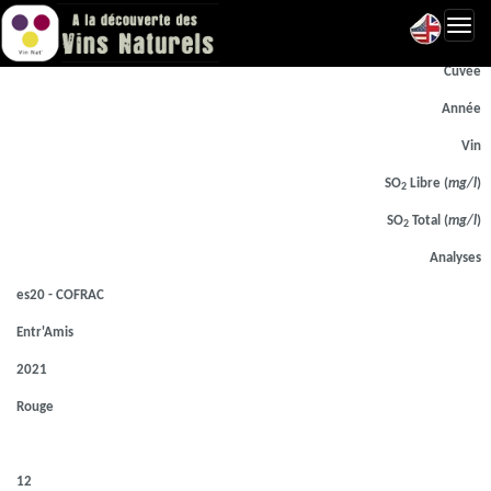
Toggl
Laboratoire d'analyse
navig
Cuvée
Année
Vin
SO
Libre (
mg/l
)
2
SO
Total (
mg/l
)
2
Analyses
es20 - COFRAC
Entr'Amis
2021
Rouge
12