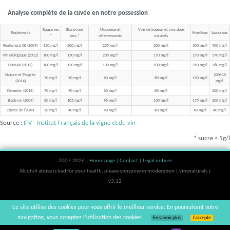
Analyse complète de la cuvée en notre possession
Rouge sec
Blanc-rosé
Mousseux et
Vins de liqueur et vins doux
Réglements
Moelleux
Liquoreux
*
secs *
effervescents
naturels
Règlement CE (2009)
150 mg/l
200 mg/l
235 mg/l
200 mg/l
300 mg/l
400 mg/l
Vin Biologique (2012)
100 mg/l
150 mg/l
205 mg/l
170 mg/l
270 mg/l
370 mg/l
FNIVAB (2012)
100 mg/l
120 mg/l
100 mg/l
100 mg/l
250 mg/l
360 mg/l
Nature et Progrès
200+10
70 mg/l
90 mg/l
60 mg/l
80 mg/l
150 mg/l
(2014)
mg/l
Demeter (2014)
70 mg/l
90 mg/l
60 mg/l
80 mg/l
200 mg/l
Biodyvin (2009)
80 mg/l
105 mg/l
96 mg/l
100 mg/l
175 mg/l
200 mg/l
Charte de l'AVN
30 mg/l
40 mg/l
40 mg/l
40 mg/l
40 mg/l
40 mg/l
Source :
IFV - Institut Français de la vigne et du vin
* sucre < 5g/l
2007-2026 |
Home page
|
Contact
|
Legal notices
Alcohol abuse is bad for your health, please consume in moderation | vinsnaturels |
v3.12
Ce site utilise des cookies pour vous offrir le meilleur service. En poursuivant votre
navigation, vous acceptez l’utilisation des cookies.
En savoir plus
J’accepte