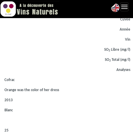
Toggl
Laboratoire d'analyse
navig
Cuvée
Année
Vin
SO
Libre (
mg/l
)
2
SO
Total (
mg/l
)
2
Analyses
Cofrac
Orange was the color of her dress
2013
Blanc
25