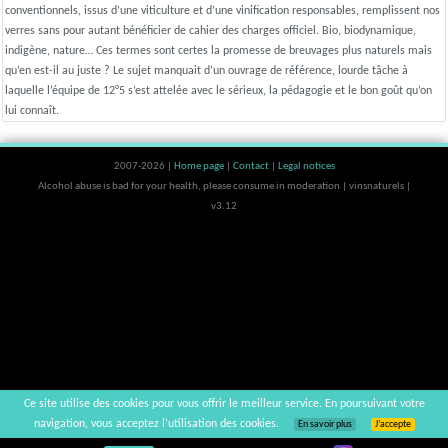
conventionnels, issus d’une viticulture et d’une vinification responsables, remplissent nos
verres sans pour autant bénéficier de cahier des charges officiel. Bio, biodynamique,
indigène, nature… Ces termes sont certes la promesse de breuvages plus naturels mais
qu’en est-il au juste ? Le sujet manquait d’un ouvrage de référence, lourde tâche à
laquelle l’équipe de 12°5 s’est attelée avec le sérieux, la pédagogie et le bon goût qu’on
lui connaît.
2007-2026 |
Home page
|
Contact
|
Legal notices
Alcohol abuse is bad for your health, please consume in moderation | vinsnaturels |
v3.12
Ce site utilise des cookies pour vous offrir le meilleur service. En poursuivant votre
navigation, vous acceptez l’utilisation des cookies.
En savoir plus
J’accepte