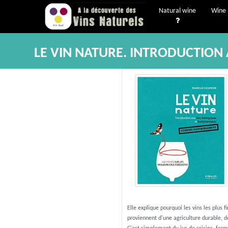
Natural wine
Wine 
LE VIN NATURE. INTRODUCTION
Elle explique pourquoi les vins les plus f
proviennent d'une agriculture durable, de