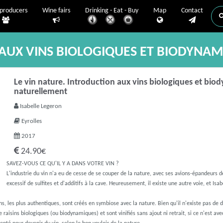
producers
Wine fairs
Drinking - Eat - Buy
Map
Contact
 AUX VINS BIOLOGIQUES ET BIODYNAM
Le vin nature. Introduction aux vins biologiques et bio
naturellement
Isabelle Legeron
Eyrolles
2017
24.90€
SAVEZ-VOUS CE QU'IL Y A DANS VOTRE VIN ?
L'industrie du vin n'a eu de cesse de se couper de la nature, avec ses avions-épandeurs de
excessif de sulfites et d'additifs à la cave. Heureusement, il existe une autre voie, et Isab
ins, les plus authentiques, sont créés en symbiose avec la nature. Bien qu'il n'existe pas de déf
 raisins biologiques (ou biodynamiques) et sont vinifiés sans ajout ni retrait, si ce n'est ave