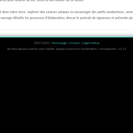
nté pour devenir du vin, selon le bon vouloir de la nature.
ent dans votre verre, explorer des saveurs uniques ou encourager des petits producteurs, ven
 ouvrage détaille les processus d'élaboration, dresse le portrait de vignerons et présente pl
2007-2026 |
Home page
|
Contact
|
Legal notices
Alcohol abuse is bad for your health, please consume in moderation | vinsnaturels | v3.12