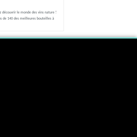
ez découvrir le monde des vins nature !
us de 140 des meilleures bouteilles à