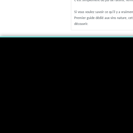
C'est simplement du jus de raisins, ferme
Si vous voulez savoir ce qu'il y a vraim
Premier guide dédié aux vins nature, cet
découvrir.