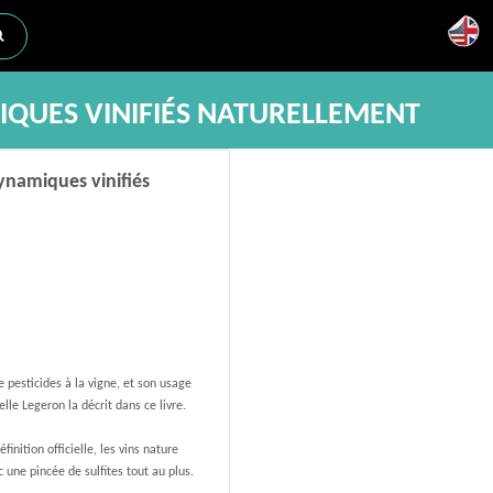
IQUES VINIFIÉS NATURELLEMENT
dynamiques vinifiés
 pesticides à la vigne, et son usage
elle Legeron la décrit dans ce livre.
inition officielle, les vins nature
c une pincée de sulfites tout au plus.