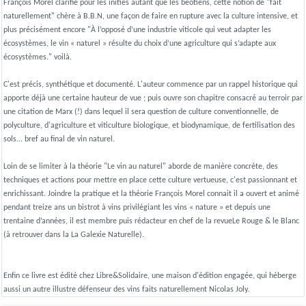
François Morel clarifie pour les initiés autant que les béotiens, cette notion de "fait
naturellement" chère à B.B.N, une façon de faire en rupture avec la culture intensive, et
plus précisément encore "À l’opposé d’une industrie viticole qui veut adapter les
écosystèmes, le vin « naturel » résulte du choix d’une agriculture qui s’adapte aux
écosystèmes." voilà.
C'est précis, synthétique et documenté. L'auteur commence par un rappel historique qui
apporte déjà une certaine hauteur de vue ; puis ouvre son chapitre consacré au terroir par
une citation de Marx (!) dans lequel il sera question de culture conventionnelle, de
polyculture, d'agriculture et viticulture biologique, et biodynamique, de fertilisation des
sols... bref au final de vin naturel.
Loin de se limiter à la théorie "Le vin au naturel" aborde de manière concrète, des
techniques et actions pour mettre en place cette culture vertueuse, c'est passionnant et
enrichissant. Joindre la pratique et la théorie François Morel connait il a ouvert et animé
pendant treize ans un bistrot à vins privilégiant les vins « nature » et depuis une
trentaine d’années, il est membre puis rédacteur en chef de la revueLe Rouge & le Blanc
(à retrouver dans la La Galexie Naturelle).
Enfin ce livre est édité chez Libre&Solidaire, une maison d'édition engagée, qui héberge
aussi un autre illustre défenseur des vins faits naturellement Nicolas Joly.