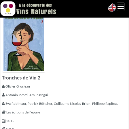
Toggl
navig
Tronches de Vin 2
Olivier Grosjean
Antonin Iommi-Amunategui
Eva Robineau, Patrick Böttcher, Guillaume Nicolas-Brion, Philippe Rapiteau
Les éditions de l'épure
2015