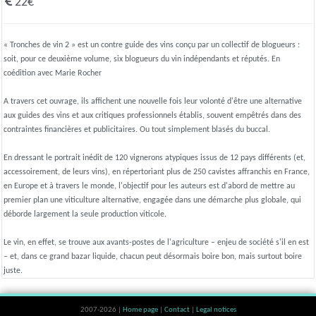
22€
« Tronches de vin 2 » est un contre guide des vins conçu par un collectif de blogueurs :
soit, pour ce deuxième volume, six blogueurs du vin indépendants et réputés. En
coédition avec Marie Rocher
A travers cet ouvrage, ils affichent une nouvelle fois leur volonté d'être une alternative
aux guides des vins et aux critiques professionnels établis, souvent empêtrés dans des
contraintes financières et publicitaires. Ou tout simplement blasés du buccal.
En dressant le portrait inédit de 120 vignerons atypiques issus de 12 pays différents (et,
accessoirement, de leurs vins), en répertoriant plus de 250 cavistes affranchis en France,
en Europe et à travers le monde, l'objectif pour les auteurs est d'abord de mettre au
premier plan une viticulture alternative, engagée dans une démarche plus globale, qui
déborde largement la seule production viticole.
Le vin, en effet, se trouve aux avants-postes de l'agriculture – enjeu de société s'il en est
– et, dans ce grand bazar liquide, chacun peut désormais boire bon, mais surtout boire
juste.
2007-2026 |
Home page
|
Contact
|
Legal notices