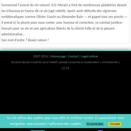
Surnommé l'avocat du vin naturel, Eric Morain a livré de nombreuses plaidoiries devant
les tribunaux en faveur de ce vin jugé rebelle. Après avoir défendu des vignerons
emblématiques comme Olivier Cousin ou Alexandre Bain — et gagné tous ses procès —
il prend ici la plume pour nous conter, avec humour et conviction, ce combat juridico-
humain pour un vin et une agriculture libérés de la chimie folle et de la pieuvre
administrative...
Son mot d'ordre ? Buvez nature !
2007-2026 |
Home page
|
Contact
|
Legal notices
Alcohol abuse is bad for your health, please consume in moderation | vinsnaturels |
v3.12
Ce site utilise des cookies pour vous offrir le meilleur service. En poursuivant votre
navigation, vous acceptez l’utilisation des cookies.
En savoir plus
J’accepte