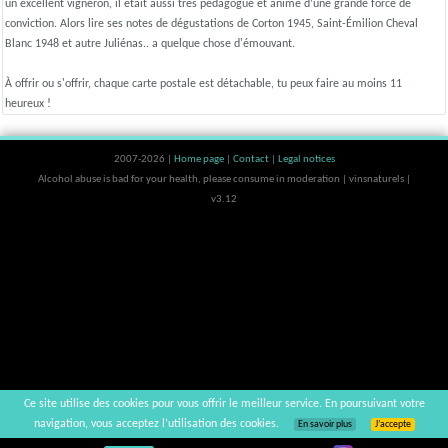
un excellent vigneron, il était aussi très pédagogue et animé d’une grande force de
conviction. Alors lire ses notes de dégustations de Corton 1945, Saint-Émilion Cheval
Blanc 1948 et autre Juliénas.. a quelque chose d'émouvant.
À offrir ou s'offrir, chaque carte postale est détachable, tu peux faire au moins 11
heureux !
2007-2026 |
Home page
|
Contact
|
Legal notices
Alcohol abuse is bad for your health, please consume in moderation | vinsnaturels |
v3.12
Ce site utilise des cookies pour vous offrir le meilleur service. En poursuivant votre
navigation, vous acceptez l’utilisation des cookies.
En savoir plus
J’accepte