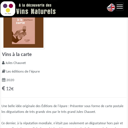
Toggl
navig
Vins à la carte
Jules Chauvet
Les éditions de l'épure
2020
12€
Une belle idée originale des Éditions de l'épure : Présenter sous forme de carte postale
les dégustations de très grands vins par le très grand Jules Chauvet.
Ce dernier, à la réputation mondiale, n'était pas seulement un dégustateur hors pair et