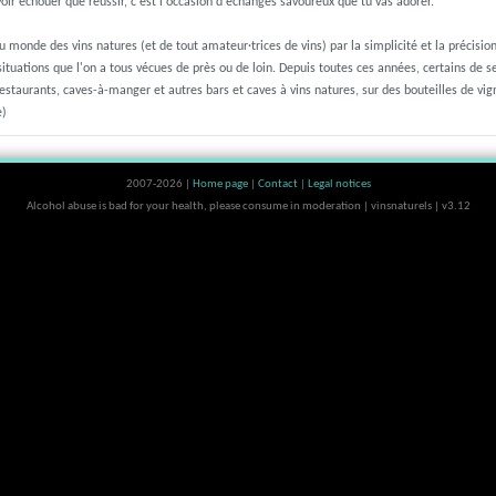
voir échouer que réussir, c'est l'occasion d'échanges savoureux que tu vas adorer.
 monde des vins natures (et de tout amateur·trices de vins) par la simplicité et la précisio
situations que l'on a tous vécues de près ou de loin. Depuis toutes ces années, certains de 
staurants, caves-à-manger et autres bars et caves à vins natures, sur des bouteilles de vig
e)
2007-2026 |
Home page
|
Contact
|
Legal notices
Alcohol abuse is bad for your health, please consume in moderation | vinsnaturels | v3.12