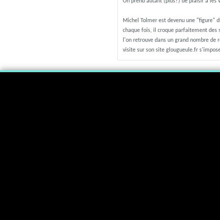
On prend autant (plus?) de plaisir à les 
Michel Tolmer est devenu une "figure" du
chaque fois, il croque parfaitement des 
l'on retrouve dans un grand nombre de re
visite sur son site glougueule.fr s'impos