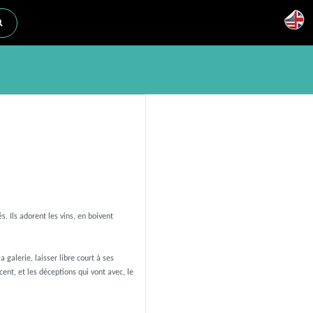
s. Ils adorent les vins, en boivent
 galerie, laisser libre court à ses
ent, et les déceptions qui vont avec, le