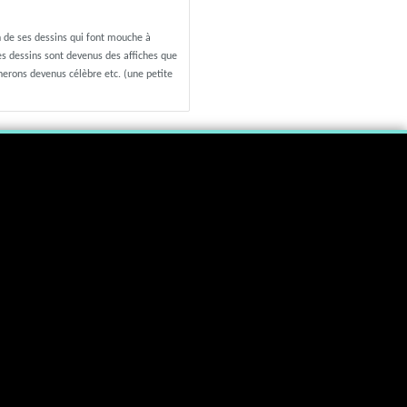
n de ses dessins qui font mouche à
ses dessins sont devenus des affiches que
nerons devenus célèbre etc. (une petite