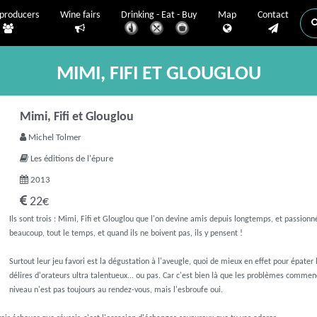
producers
Wine fairs
Drinking - Eat - Buy
Map
Contact
MIMI, FIFI ET GLOUGLOU
Mimi, Fifi et Glouglou
Michel Tolmer
Les éditions de l'épure
2013
22€
Ils sont trois : Mimi, Fifi et Glouglou que l'on devine amis depuis longtemps, et passionné
beaucoup, tout le temps, et quand ils ne boivent pas, ils y pensent !
Surtout leur jeu favori est la dégustation à l'aveugle, quoi de mieux en effet pour épater la
délires d'orateurs ultra talentueux... ou pas. Car c'est bien là que les problèmes commenc
niveau n'est pas toujours au rendez-vous, mais l'esbroufe oui.