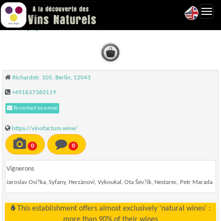
Toggl
Vinofactum - Berlin
navig
Richardstr. 105, Berlin, 12043
+491637360119
To contact by e-mail
https://vinofactum.wine/
0
0
Vignerons
Jaroslav Osi?ka, Syfany, Herzánovi, Vykoukal, Ota Šev?ík, Nestarec, Petr Marada
This establishment offers almost exclusively 'natural wines' :
more than 90% of their wines