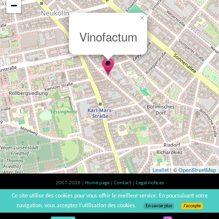
−
×
Vinofactum
Leaflet
| ©
OpenStreetMap
2007-2026 |
Home page
|
Contact
|
Legal notices
Alcohol abuse is bad for your health, please consume in moderation | vinsnaturels |
Ce site utilise des cookies pour vous offrir le meilleur service. En poursuivant votre
v3.12
navigation, vous acceptez l’utilisation des cookies.
En savoir plus
J’accepte