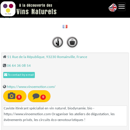
Toggl
Vinoemotion - Romainville
navig
51 Rue de la République, 93230 Romainville, France
06 64 36 08 54
To contact by e-mail
https://www.vinoemotion.com/
0
0
Caviste itinérant spécialisé en vin naturel, biodynamie, bio -
https://www.vinoemotion.com Oraganiser les ateliers de dégustation, les
évènements privés, les circuits éco-œnotouristiques !