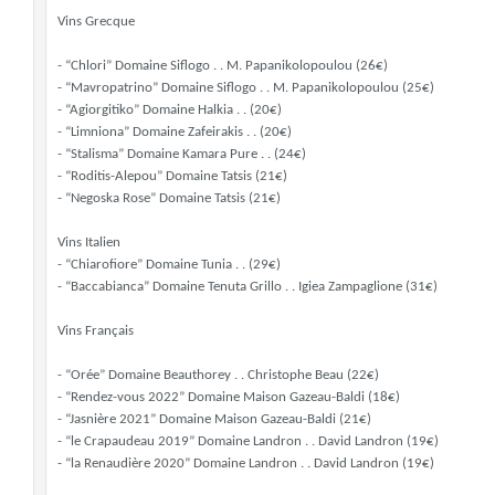
Vins Grecque
- “Chlori” Domaine Siflogo . . M. Papanikolopoulou (26€)
- “Mavropatrino” Domaine Siflogo . . M. Papanikolopoulou (25€)
- “Agiorgitiko” Domaine Halkia . . (20€)
- “Limniona” Domaine Zafeirakis . . (20€)
- “Stalisma” Domaine Kamara Pure . . (24€)
- “Roditis-Alepou” Domaine Tatsis (21€)
- “Negoska Rose” Domaine Tatsis (21€)
Vins Italien
- “Chiarofiore” Domaine Tunia . . (29€)
- “Baccabianca” Domaine Tenuta Grillo . . Igiea Zampaglione (31€)
Vins Français
- “Orée” Domaine Beauthorey . . Christophe Beau (22€)
- “Rendez-vous 2022” Domaine Maison Gazeau-Baldi (18€)
- “Jasnière 2021” Domaine Maison Gazeau-Baldi (21€)
- “le Crapaudeau 2019” Domaine Landron . . David Landron (19€)
- “la Renaudière 2020” Domaine Landron . . David Landron (19€)