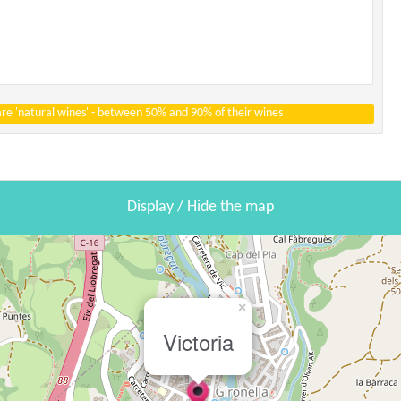
 are 'natural wines' - between 50% and 90% of their wines
Display / Hide the map
×
Victoria