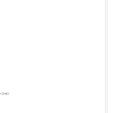
i (24€)