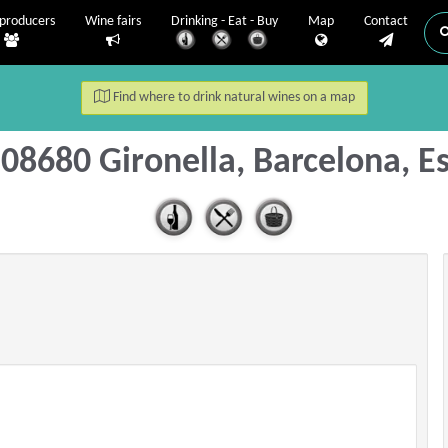
producers
Wine fairs
Drinking - Eat - Buy
Map
Contact
Find where to drink natural wines on a map
- 08680 Gironella, Barcelona, 