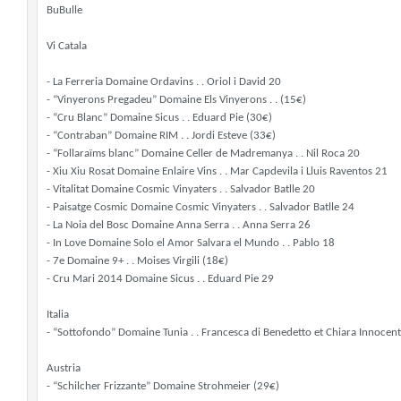
BuBulle
Vi Catala
- La Ferreria Domaine Ordavins . . Oriol i David 20
- “Vinyerons Pregadeu” Domaine Els Vinyerons . . (15€)
- “Cru Blanc” Domaine Sicus . . Eduard Pie (30€)
- “Contraban” Domaine RIM . . Jordi Esteve (33€)
- “Follaraïms blanc” Domaine Celler de Madremanya . . Nil Roca 20
- Xiu Xiu Rosat Domaine Enlaire Vins . . Mar Capdevila i Lluis Raventos 21
- Vitalitat Domaine Cosmic Vinyaters . . Salvador Batlle 20
- Paisatge Cosmic Domaine Cosmic Vinyaters . . Salvador Batlle 24
- La Noia del Bosc Domaine Anna Serra . . Anna Serra 26
- In Love Domaine Solo el Amor Salvara el Mundo . . Pablo 18
- 7e Domaine 9+ . . Moises Virgili (18€)
- Cru Mari 2014 Domaine Sicus . . Eduard Pie 29
Italia
- “Sottofondo” Domaine Tunia . . Francesca di Benedetto et Chiara Innocent
Austria
- “Schilcher Frizzante” Domaine Strohmeier (29€)