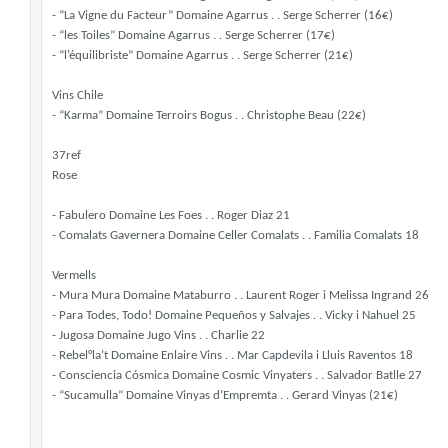
- “La Vigne du Facteur” Domaine Agarrus . . Serge Scherrer (16€)
- “les Toiles” Domaine Agarrus . . Serge Scherrer (17€)
- “l’équilibriste” Domaine Agarrus . . Serge Scherrer (21€)
Vins Chile
- “Karma” Domaine Terroirs Bogus . . Christophe Beau (22€)
37ref
Rose
- Fabulero Domaine Les Foes . . Roger Diaz 21
- Comalats Gavernera Domaine Celler Comalats . . Familia Comalats 18
Vermells
- Mura Mura Domaine Mataburro . . Laurent Roger i Melissa Ingrand 26
- Para Todes, Todo! Domaine Pequeños y Salvajes . . Vicky i Nahuel 25
- Jugosa Domaine Jugo Vins . . Charlie 22
- Rebel°la’t Domaine Enlaire Vins . . Mar Capdevila i Lluis Raventos 18
- Consciencia Cósmica Domaine Cosmic Vinyaters . . Salvador Batlle 27
- “Sucamulla” Domaine Vinyas d’Empremta . . Gerard Vinyas (21€)