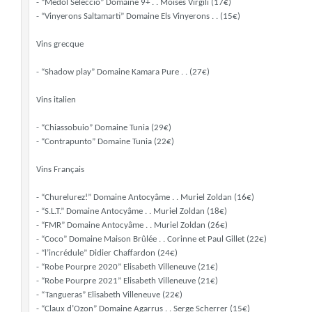
- “Medol Seleccio” Domaine 9+ . . Moises Virgili (17€)
- “Vinyerons Saltamarti” Domaine Els Vinyerons . . (15€)
Vins grecque
- “Shadow play” Domaine Kamara Pure . . (27€)
Vins italien
- “Chiassobuio” Domaine Tunia (29€)
- “Contrapunto” Domaine Tunia (22€)
Vins Français
- “Churelurez!” Domaine Antocyâme . . Muriel Zoldan (16€)
- “S.L.T.” Domaine Antocyâme . . Muriel Zoldan (18€)
- “FMR” Domaine Antocyâme . . Muriel Zoldan (26€)
- “Coco” Domaine Maison Brûlée . . Corinne et Paul Gillet (22€)
- “l’incrédule” Didier Chaffardon (24€)
- “Robe Pourpre 2020” Elisabeth Villeneuve (21€)
- “Robe Pourpre 2021” Elisabeth Villeneuve (21€)
- “Tangueras” Elisabeth Villeneuve (22€)
- “Claux d’Ozon” Domaine Agarrus . . Serge Scherrer (15€)