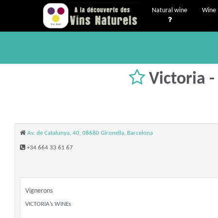
Natural wine
Wine 
Victoria 
Av. de Catalunya, 40, 08680 Gironella, Barcelona
+34 664 33 61 67
Vignerons
VICTORIA’s WINEs