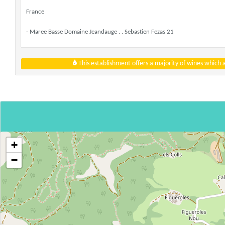
France
- Maree Basse Domaine Jeandauge . . Sebastien Fezas 21
This establishment offers a majority of wines which
+
−