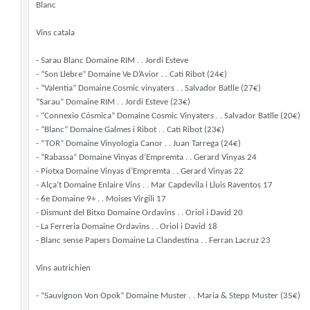
Blanc
Vins catala
- Sarau Blanc Domaine RIM . . Jordi Esteve
- “Son Llebre” Domaine Ve D’Avior . . Cati Ribot (24€)
- “Valentia” Domaine Cosmic vinyaters . . Salvador Batlle (27€)
“Sarau” Domaine RIM . . Jordi Esteve (23€)
- “Connexio Cósmica” Domaine Cosmic Vinyaters . . Salvador Batlle (20€)
- “Blanc” Domaine Galmes i Ribot . . Cati Ribot (23€)
- “TOR” Domaine Vinyologia Canor . . Juan Tarrega (24€)
- “Rabassa” Domaine Vinyas d’Empremta . . Gerard Vinyas 24
- Piotxa Domaine Vinyas d’Empremta . . Gerard Vinyas 22
- Alça’t Domaine Enlaire Vins . . Mar Capdevila i Lluis Raventos 17
- 6e Domaine 9+ . . Moises Virgili 17
- Dismunt del Bitxo Domaine Ordavins . . Oriol i David 20
- La Ferreria Domaine Ordavins . . Oriol i David 18
- Blanc sense Papers Domaine La Clandestina . . Ferran Lacruz 23
Vins autrichien
- “Sauvignon Von Opok” Domaine Muster . . Maria & Stepp Muster (35€)