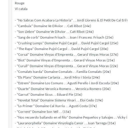
Rouge
Vi catala
- “No Sabras Com Acabara La Historia” . . Jordi Llorens & El Petit De Cal Eril
- “Cambuix” Domaine Ve D’Avior . . Cati Ribot (24€)
- “Son Llebre” Domaine Ve D’Avior . . Cati Ribot (24€)
- “Sang de corb” Domaine Frisach . . Joan i Francesc Frisach (25€)
- “Crushing Lumps” Domaine Pujol Cargol . . David Pujol Cargol (25€)
- “The Rapa” Domaine Pujol Cargol . . David Pujol Cargol (20€)
- “Corsai” Domaine Vinyas d’Empremta . . Gerard Vinyas Moras (27€)
- “Biot” Domaine Vinyas d’Empremta . . Gerard Vinyas Moras (25€)
- “Curull” Domaine Vinyas d’Empremta . . Gerard Vinyas Moras (22€)
- “Comalats Isarda” Domaine Comalats . . Familia Comalats (20€)
- “Els Plans” Domaine Carlania . . Jordi Miro i Sònia (24€)
- “Estrem” Domaine Los Comuns . . Agusti Perello i Jordi Escoda (20€)
- “Duarte” Domaine Veronica Romero . . Veronica Romero (20€)
- “Garrut” Domaine Sicus . . Eduard Pie (25€)
- “Novetat Total” Domaine Sistema Vinari . . Eloi Cedo (19€)
- “Lo Primer” Domaine Cal Xurriu . . Agusti Costa (37€)
- “Corrent” Domaine Son Vell . . (15€)
- “Nos recuerdo bailando en el filo” Domaine Pequeños y Salvajes . . Vicky 
- “Lauranorphelia” Domaine Vinyologia Canor . . Juan Tarrega (31€)