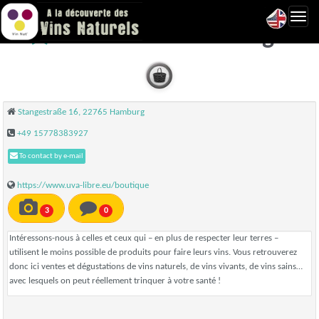
Toggl
Uva Libre - Hamburg
navig
Stangestraße 16, 22765 Hamburg
+49 15778383927
To contact by e-mail
https://www.uva-libre.eu/boutique
3
0
Intéressons-nous à celles et ceux qui – en plus de respecter leur terres –
utilisent le moins possible de produits pour faire leurs vins. Vous retrouverez
donc ici ventes et dégustations de vins naturels, de vins vivants, de vins sains…
avec lesquels on peut réellement trinquer à votre santé !