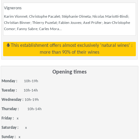
Vignerons
Karim Vionnet; Christophe Pacalet; Stéphanie Olmeta; Nicolas Mariotti-Bindi;
Christian Binner; Thierry Puzelat; Fabien Jouves; Axel Prüfer; Jean-Christophe
Comor; Fanny Sabre; Carles Mora...
This establishment offers almost exclusively 'natural wines' :
more than 90% of their wines
Opening times
Monday :
10h-19h
Tuesday :
10h-14h
Wednesday :
10h-19h
Thursday :
10h-14h
Friday :
x
Saturday :
x
Sunday :
x