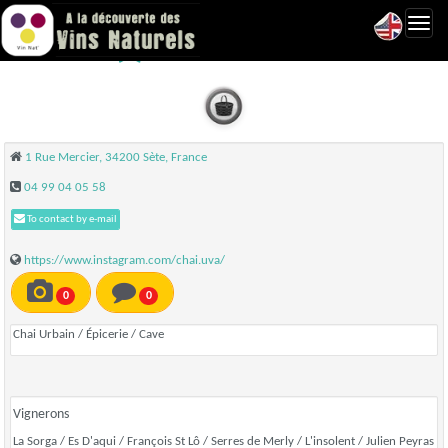
Toggl
UVA - Sète
navig
1 Rue Mercier, 34200 Sète, France
04 99 04 05 58
To contact by e-mail
https://www.instagram.com/chai.uva/
0
0
Chai Urbain / Épicerie / Cave
Vignerons
La Sorga / Es D'aqui / François St Lô / Serres de Merly / L'insolent / Julien Peyras