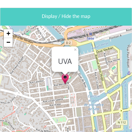
Display / Hide the map
+
−
×
UVA