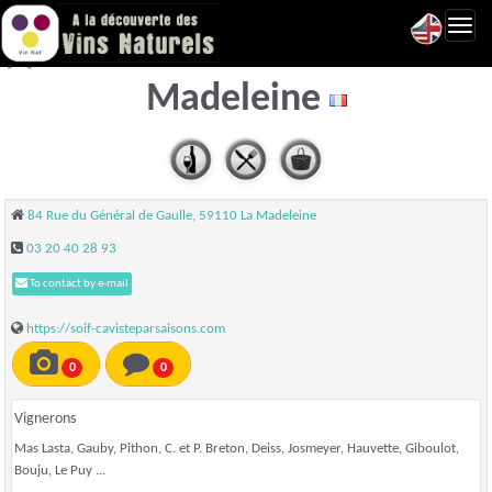
Toggl
Soif Caviste Par Saisons - La
navig
Madeleine
84 Rue du Général de Gaulle, 59110 La Madeleine
03 20 40 28 93
To contact by e-mail
https://soif-cavisteparsaisons.com
0
0
Vignerons
Mas Lasta, Gauby, Pithon, C. et P. Breton, Deiss, Josmeyer, Hauvette, Giboulot,
Bouju, Le Puy ...