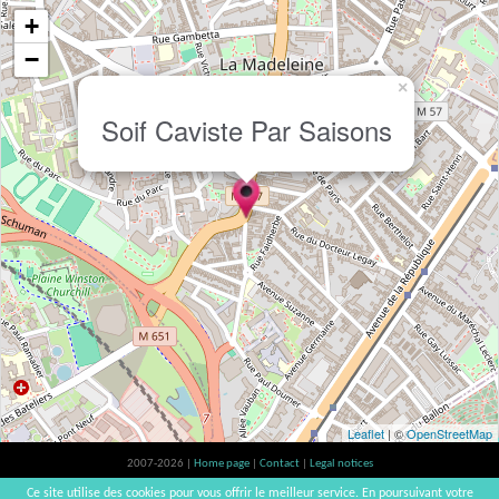
+
−
×
Soif Caviste Par Saisons
Leaflet
| ©
OpenStreetMap
2007-2026 |
Home page
|
Contact
|
Legal notices
Alcohol abuse is bad for your health, please consume in moderation | vinsnaturels |
Ce site utilise des cookies pour vous offrir le meilleur service. En poursuivant votre