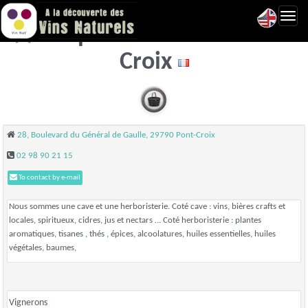
Toggl
Simples et Canons - Pont-
navig
Croix
28, Boulevard du Général de Gaulle, 29790 Pont-Croix
02 98 90 21 15
To contact by e-mail
Nous sommes une cave et une herboristerie. Coté cave : vins, bières crafts et
locales, spiritueux, cidres, jus et nectars … Coté herboristerie : plantes
aromatiques, tisanes , thés , épices, alcoolatures, huiles essentielles, huiles
végétales, baumes,
Vignerons