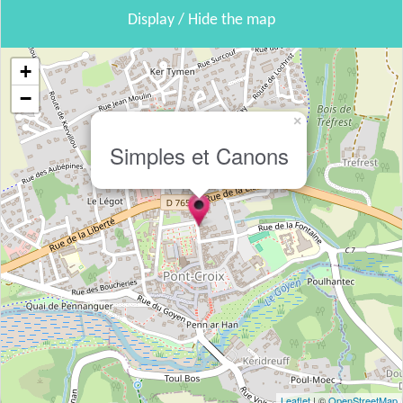
Display / Hide the map
+
−
×
Simples et Canons
Leaflet
| ©
OpenStreetMap