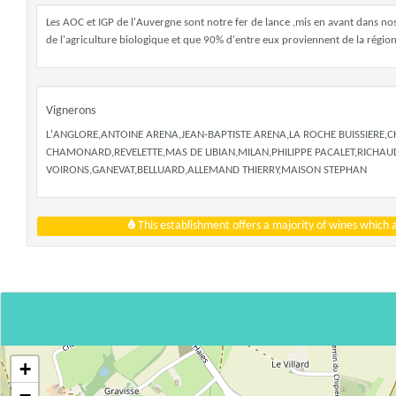
Les AOC et IGP de l'Auvergne sont notre fer de lance ,mis en avant dans n
de l'agriculture biologique et que 90% d'entre eux proviennent de la régio
Vignerons
L'ANGLORE,ANTOINE ARENA,JEAN-BAPTISTE ARENA,LA ROCHE BUISSIERE,C
CHAMONARD,REVELETTE,MAS DE LIBIAN,MILAN,PHILIPPE PACALET,RICHAUD
VOIRONS,GANEVAT,BELLUARD,ALLEMAND THIERRY,MAISON STEPHAN
This establishment offers a majority of wines which
+
−