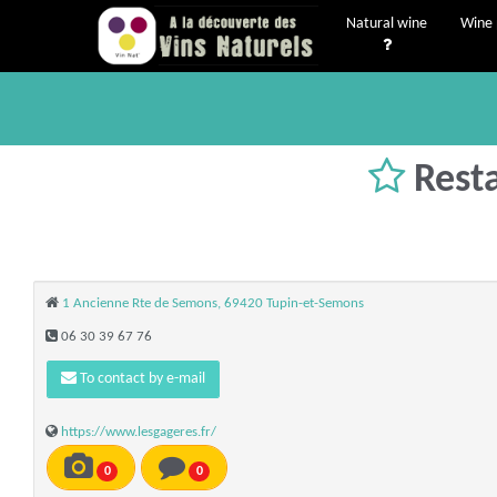
Natural wine
Wine 
Rest
1 Ancienne Rte de Semons, 69420 Tupin-et-Semons
06 30 39 67 76
To contact by e-mail
https://www.lesgageres.fr/
0
0