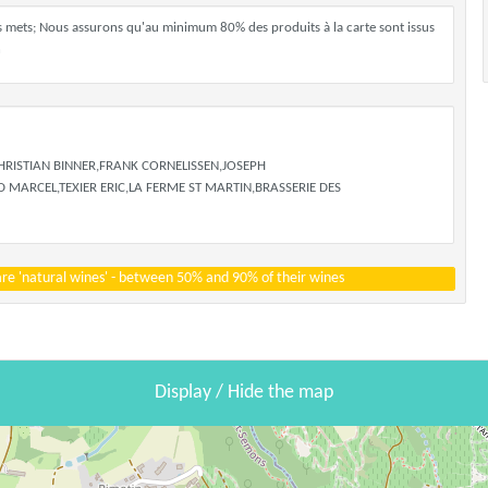
os mets; Nous assurons qu'au minimum 80% des produits à la carte sont issus
n
HRISTIAN BINNER,FRANK CORNELISSEN,JOSEPH
 MARCEL,TEXIER ERIC,LA FERME ST MARTIN,BRASSERIE DES
 are 'natural wines' - between 50% and 90% of their wines
Display / Hide the map