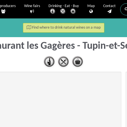
producers
Wine fairs
Drinking - Eat - Buy
Map
Contact
Find where to drink natural wines on a map
aurant les Gagères - Tupin-et