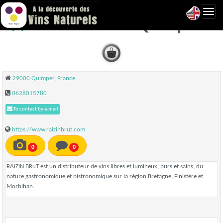
Toggl
RAiZiN BRuT - Quimper
navig
29000 Quimper, France
0628015780
To contact by e-mail
https://www.raizinbrut.com
0
0
RAiZiN BRuT est un distributeur de vins libres et lumineux, purs et sains, du
nature gastronomique et bistronomique sur la région Bretagne, Finistère et
Morbihan.