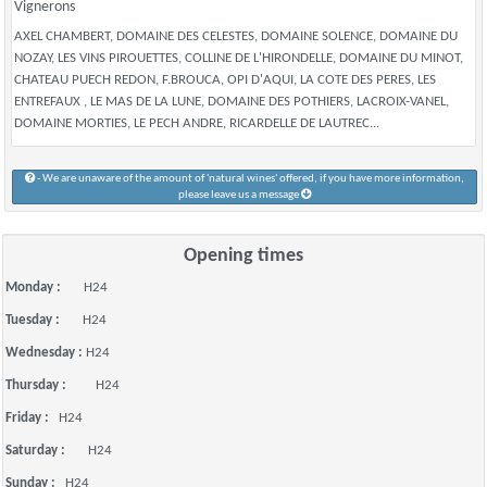
Vignerons
AXEL CHAMBERT, DOMAINE DES CELESTES, DOMAINE SOLENCE, DOMAINE DU
NOZAY, LES VINS PIROUETTES, COLLINE DE L'HIRONDELLE, DOMAINE DU MINOT,
CHATEAU PUECH REDON, F.BROUCA, OPI D'AQUI, LA COTE DES PERES, LES
ENTREFAUX , LE MAS DE LA LUNE, DOMAINE DES POTHIERS, LACROIX-VANEL,
DOMAINE MORTIES, LE PECH ANDRE, RICARDELLE DE LAUTREC...
- We are unaware of the amount of 'natural wines' offered, if you have more information,
please leave us a message
Opening times
Monday :
H24
Tuesday :
H24
Wednesday :
H24
Thursday :
H24
Friday :
H24
Saturday :
H24
Sunday :
H24