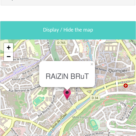
Display / Hide the map
+
−
×
RAiZiN BRuT