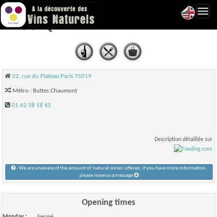
Toggl
Quedubon - Paris 19
navig
22, rue du Plateau Paris 75019
Métro : Buttes Chaumont
01 42 38 18 65
Description détaillée sur
- We are unaware of the amount of 'natural wines' offered, if you have more information,
please leave us a message
Opening times
Monday :
Fermé