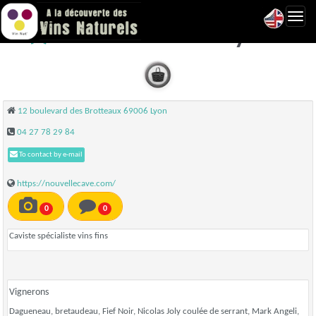
Toggl
Nouvelle Cave - Lyon
navig
12 boulevard des Brotteaux 69006 Lyon
04 27 78 29 84
To contact by e-mail
https://nouvellecave.com/
0
0
Caviste spécialiste vins fins
Vignerons
Dagueneau, bretaudeau, Fief Noir, Nicolas Joly coulée de serrant, Mark Angeli,