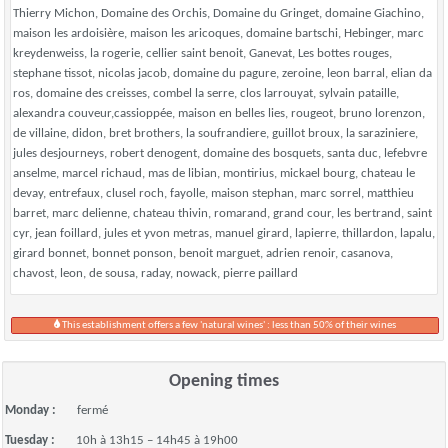
Thierry Michon, Domaine des Orchis, Domaine du Gringet, domaine Giachino,
maison les ardoisière, maison les aricoques, domaine bartschi, Hebinger, marc
kreydenweiss, la rogerie, cellier saint benoit, Ganevat, Les bottes rouges,
stephane tissot, nicolas jacob, domaine du pagure, zeroine, leon barral, elian da
ros, domaine des creisses, combel la serre, clos larrouyat, sylvain pataille,
alexandra couveur,cassioppée, maison en belles lies, rougeot, bruno lorenzon,
de villaine, didon, bret brothers, la soufrandiere, guillot broux, la saraziniere,
jules desjourneys, robert denogent, domaine des bosquets, santa duc, lefebvre
anselme, marcel richaud, mas de libian, montirius, mickael bourg, chateau le
devay, entrefaux, clusel roch, fayolle, maison stephan, marc sorrel, matthieu
barret, marc delienne, chateau thivin, romarand, grand cour, les bertrand, saint
cyr, jean foillard, jules et yvon metras, manuel girard, lapierre, thillardon, lapalu,
girard bonnet, bonnet ponson, benoit marguet, adrien renoir, casanova,
chavost, leon, de sousa, raday, nowack, pierre paillard
This establishment offers a few 'natural wines' : less than 50% of their wines
Opening times
Monday :
fermé
Tuesday :
10h à 13h15 – 14h45 à 19h00