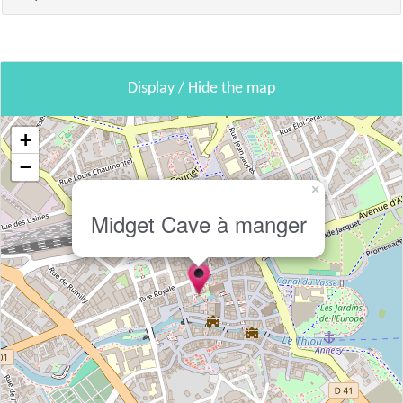
Display / Hide the map
+
−
×
Midget Cave à manger