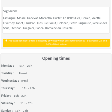
Vignerons
Lassaigne, Mosse, Ganevat, Morantin, Curtet, En Belles Lies, Derain, Valette,
Overnoy, Labet, Landron, Clos Tue Boeuf, Delobre, Petite Baigneuse, Recrue des
Sens, Stéphan, Guignier, Badéa, Domaine du Possible, ...
This establishment offers a majority of wines which are 'natural wines' - between 50% and
90% of their wines
Opening times
Monday :
11h - 23h
Tuesday :
Fermé
Wednesday :
Fermé
Thursday :
11h - 23h
Friday :
11h - 23h
Saturday :
11h - 23h
Sunday :
11h - 23h