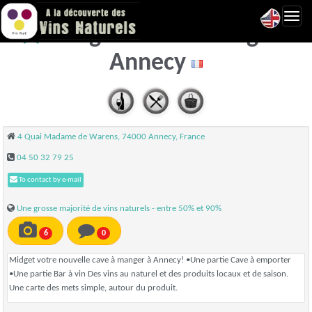
Toggl
Midget Cave à manger -
navig
Annecy
4 Quai Madame de Warens, 74000 Annecy, France
04 50 32 79 25
To contact by e-mail
Une grosse majorité de vins naturels - entre 50% et 90%
6
0
Midget votre nouvelle cave à manger à Annecy! •Une partie Cave à emporter
•Une partie Bar à vin Des vins au naturel et des produits locaux et de saison.
Une carte des mets simple, autour du produit.