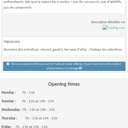
authentiques, tels que la nature les a voulus ~ pas de raccourcis, pas d'additifs,
pas de compromis.
Description détaillée sur
Vignerons
Domaine des entrefaux, vincent gaudry, terrasse d'elise , chateau les valentines
- We are unaware of the amount of 'natural wines' offered, if you have more information,
please leave us a message
Opening times
Monday :
7h - 11h
Tuesday :
7h - 11h et 19h - 21h
Wednesday :
7h - 11h et 19h - 21h
Thursday :
7h - 11h et 19h - 21h
Friday :
7h - 11h et 19h - 21h