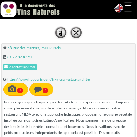
Toggl
Mesa - Paris 09
navig
68 Rue des Martyrs, 75009 Paris
01 77 37 87 21
To contact by e-mail
https://www.hoyparis.com/fr/mesa-restaurant.htm
1
0
Nous croyons que chaque repas devrait être une expérience unique. Toujours
saine, pleinement rassasiante et pleine d'énergie. Nous concevons notre
restaurant MESA avec une approche holistique, proposant une cuisine végétale
inspirée par nos racines Latino-Américaines. Nous sommes fiers de proposer
des ingrédients honnêtes, conscients et locavores. Nous travaillons avec des
petits producteurs indépendants dès que cela est possible. Des produits