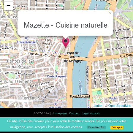
−
×
Mazette - Cuisine naturelle
Leaflet
| ©
OpenStreetMap
2007-2026 |
Home page
|
Contact
|
Legal notices
Alcohol abuse is bad for your health, please consume in moderation | vinsnaturels |
Ce site utilise des cookies pour vous offrir le meilleur service. En poursuivant votre
v3.12
navigation, vous acceptez l’utilisation des cookies.
En savoir plus
J’accepte