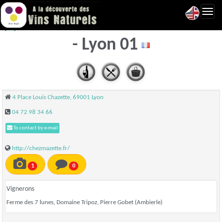
Toggl
Mazette - Cuisine naturelle
navig
- Lyon 01
4 Place Louis Chazette, 69001 Lyon
04 72 98 34 66
To contact by e-mail
http://chezmazette.fr/
1
0
Vignerons
Ferme des 7 lunes, Domaine Tripoz, Pierre Gobet (Ambierle)