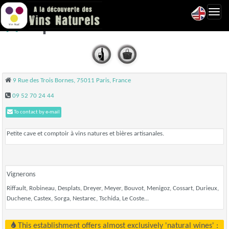
Toggl
Liquiderie Cave - Paris 11
navig
9 Rue des Trois Bornes, 75011 Paris, France
09 52 70 24 44
To contact by e-mail
Petite cave et comptoir à vins natures et bières artisanales.
Vignerons
Riffault, Robineau, Desplats, Dreyer, Meyer, Bouvot, Menigoz, Cossart, Durieux,
Duchene, Castex, Sorga, Nestarec, Tschida, Le Coste...
This establishment offers almost exclusively 'natural wines' :