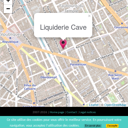
+
−
×
Liquiderie Cave
Leaflet
| ©
OpenStreetMap
2007-2026 |
Home page
|
Contact
|
Legal notices
Alcohol abuse is bad for your health, please consume in moderation | vinsnaturels |
Ce site utilise des cookies pour vous offrir le meilleur service. En poursuivant votre
v3.12
navigation, vous acceptez l’utilisation des cookies.
En savoir plus
J’accepte