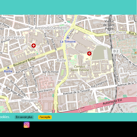
ookies.
En savoir plus
J’accepte
Leaflet
| ©
OpenStreetMap