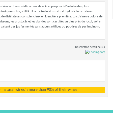
s lève le rideau midi comme de soir et propose à l’ardoise des plats
ainsi que sa traçabilité. Une carte de vins naturel hydrate les amateurs
 de distillateurs consciencieux en la matière première. La cuisine se colore de
ssons, les crustacés et les viandes sont certifiés au plus près du local, voire
 valsent des jus fermentés sans aucun artifices ou poudres de perlimpinpin.
Description détaillée sur
y 'natural wines' : more than 90% of their wines