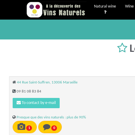
Natural wine
Wine 
L
44 Rue Saint-Suffren, 13006 Marseille
09 81 08 83 84
To contact by e-mail
Presque que des vins naturels : plus de 90%
1
0