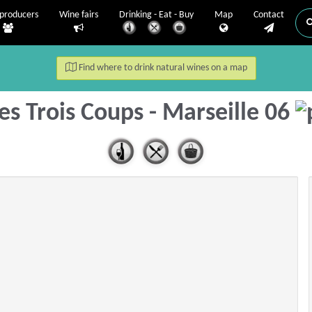
producers
Wine fairs
Drinking - Eat - Buy
Map
Contact
Find where to drink natural wines on a map
es Trois Coups - Marseille 06