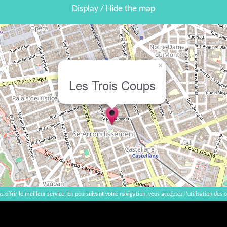
Display / Hide the map
×
Les Trois Coups
s offrir le meilleur service. En poursuivant votre navigation, vous acceptez l’utilisation des c