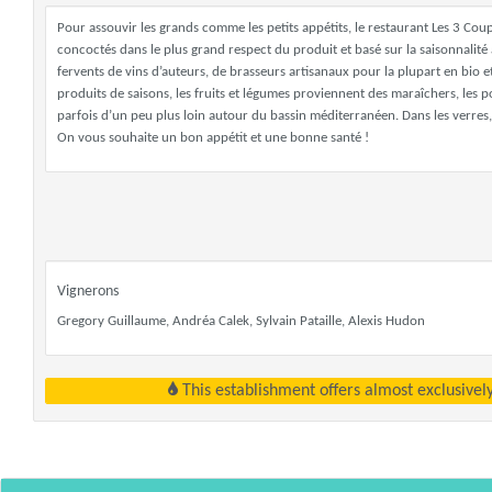
Pour assouvir les grands comme les petits appétits, le restaurant Les 3 Coup
concoctés dans le plus grand respect du produit et basé sur la saisonnalité 
fervents de vins d’auteurs, de brasseurs artisanaux pour la plupart en bio et
produits de saisons, les fruits et légumes proviennent des maraîchers, les poi
parfois d’un peu plus loin autour du bassin méditerranéen. Dans les verres,
On vous souhaite un bon appétit et une bonne santé !
Vignerons
Gregory Guillaume, Andréa Calek, Sylvain Pataille, Alexis Hudon
This establishment offers almost exclusivel