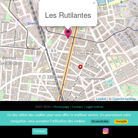
×
Les Rutilantes
Leaflet
| ©
OpenStreetMap
2007-2026 |
Home page
|
Contact
|
Legal notices
Alcohol abuse is bad for your health, please consume in moderation | vinsnaturels |
Ce site utilise des cookies pour vous offrir le meilleur service. En poursuivant votre
v3.12
navigation, vous acceptez l’utilisation des cookies.
En savoir plus
J’accepte
Connect