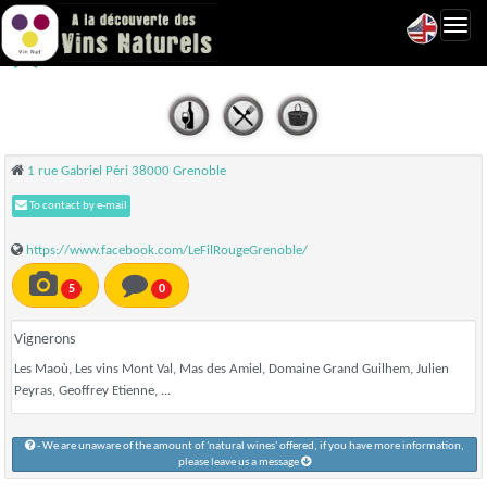
Toggl
Les Rutilantes - Grenoble
navig
1 rue Gabriel Péri 38000 Grenoble
To contact by e-mail
https://www.facebook.com/LeFilRougeGrenoble/
5
0
Vignerons
Les Maoù, Les vins Mont Val, Mas des Amiel, Domaine Grand Guilhem, Julien
Peyras, Geoffrey Etienne, ...
- We are unaware of the amount of 'natural wines' offered, if you have more information,
please leave us a message