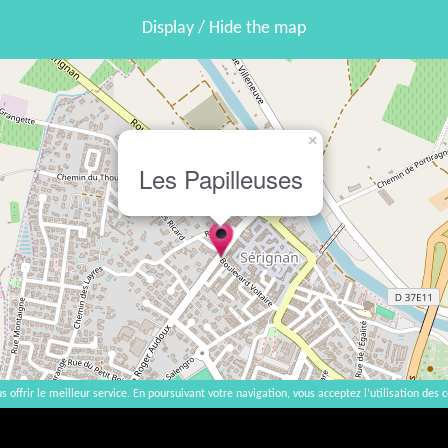
Display / Hide the map
×
Les Papilleuses
s offrir le meilleur service. En poursuivant votre navigation, vous acceptez l’utilisation des c