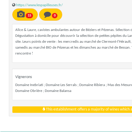
https://www.lespapilleuses.fr/
15
0
Alice & Laure, cavistes ambulantes autour de Béziers et Pézenas. Sélection 
Dégustation à domicile pour découvrir la sélection de petites pépites du Lang
site. Leurs points de vente : les mercredis au marché de Clermont-l’Hérault,
samedis au marché BIO de Pézenas et les dimanches au marché de Bessan. Tou
rencontre !
Vignerons
Domaine Inebriati ; Domaine Les Serrals ; Domaine Ribiera ; Mas des Mesur
Domaine Obrière ; Domaine Balansa
This establishment offers a majority of wines which