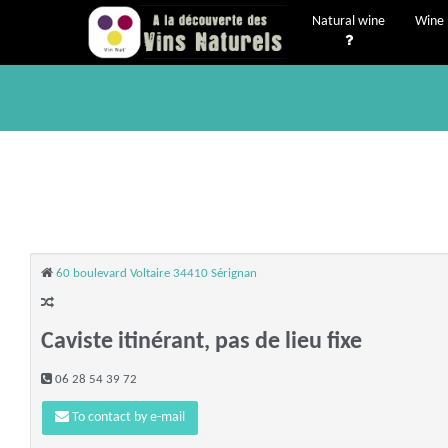
Natural wine
Wine 
60 boulevard Voltaire 34410 Sérignan
Caviste itinérant, pas de lieu fixe
06 28 54 39 72
To contact by e-mail