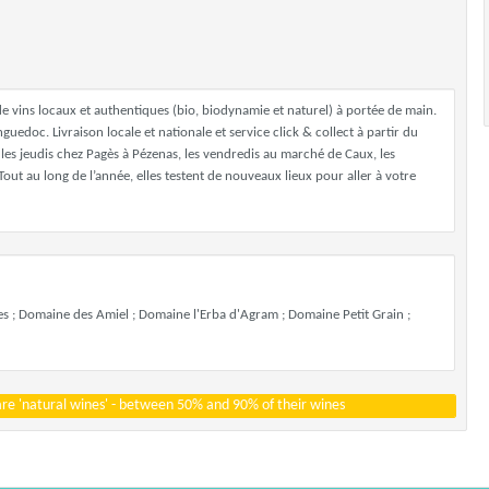
de vins locaux et authentiques (bio, biodynamie et naturel) à portée de main.
uedoc. Livraison locale et nationale et service click & collect à partir du
 les jeudis chez Pagès à Pézenas, les vendredis au marché de Caux, les
t au long de l’année, elles testent de nouveaux lieux pour aller à votre
es ; Domaine des Amiel ; Domaine l'Erba d'Agram ; Domaine Petit Grain ;
 are 'natural wines' - between 50% and 90% of their wines