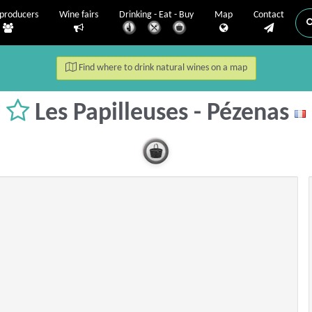
producers
Wine fairs
Drinking - Eat - Buy
Map
Contact
Find where to drink natural wines on a map
Les Papilleuses - Pézenas