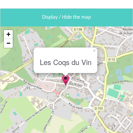
Display / Hide the map
+
−
×
Les Coqs du Vin