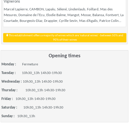
Vignerons
Marcel Lapierre, CAMBON, Lapalu, Sélené, Lindenlaub, Foillard, Mas des
Mesures, Domaine de l’Ecu, Elodie Balme, Mangot, Mosse, Balansa, Fontvert, La
Courtade, Bourgeois-Diaz, Drappier, Cyrille Sevin, Mas d’Agalis, Patrice Colin...
This establishment offers a majority of wines which are 'natural wines' - between 50% and
90% of their wines
Opening times
Monday :
Fermeture
Tuesday :
10h30_13h 14h30-19h30
Wednesday :
10h30_13h 14h30-19h30
Thursday :
10h30_13h 14h30-19h30
Friday :
10h30_13h 14h30-19h30
Saturday :
10h30_13h 14h30-19h30
Sunday :
10h30_13h