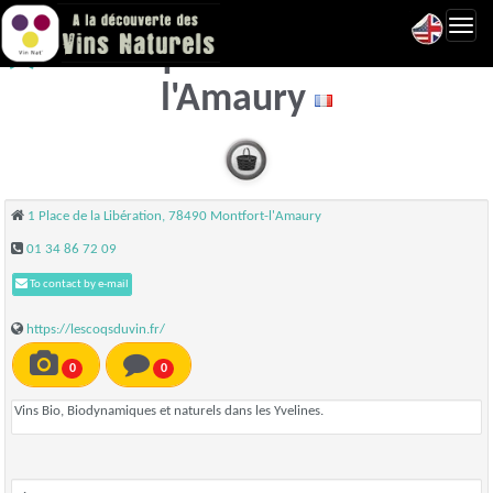
Toggl
Les Coqs du Vin - Montfort-
navig
l'Amaury
1 Place de la Libération, 78490 Montfort-l'Amaury
01 34 86 72 09
To contact by e-mail
https://lescoqsduvin.fr/
0
0
Vins Bio, Biodynamiques et naturels dans les Yvelines.