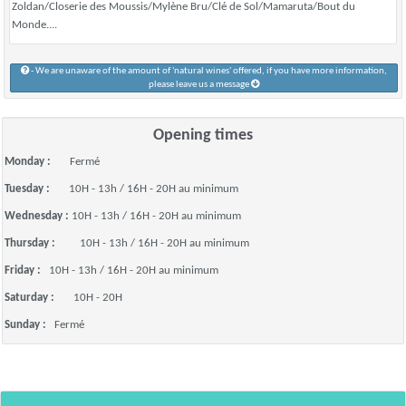
Zoldan/Closerie des Moussis/Mylène Bru/Clé de Sol/Mamaruta/Bout du
Monde....
- We are unaware of the amount of 'natural wines' offered, if you have more information,
please leave us a message
Opening times
Monday :
Fermé
Tuesday :
10H - 13h / 16H - 20H au minimum
Wednesday :
10H - 13h / 16H - 20H au minimum
Thursday :
10H - 13h / 16H - 20H au minimum
Friday :
10H - 13h / 16H - 20H au minimum
Saturday :
10H - 20H
Sunday :
Fermé