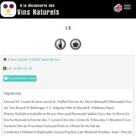
Toggl
Le Piano Bleu - Saint-Brieuc
navig
4 Rue Fardel, 22000 Saint-Brieuc
09 73 89 42 39
To contact by e-mail
Vignerons
Mosse/M. Coste/Ariane Lesné/A. Paillet/Ferme du Mont Benault/Villemade/Clos
du Tue-Boeuf/O.Bellanger/J.-F. Régnier/Hervé Bossé/R. Petiteau/Haut-
Planty/Dufaitre/Isabelle et Bruno Perraud/Romuald Vallot/CLos des Grillons/la
Roche Buissière/Ferme des 7 Lunes/Clos des Cimes/JL Tribouley/.F.Rivaton/CLos
Fantine/Terres Promises/Sulauze/Potron Minet/Yo-Yo/Val de
Combrès/J.P.Rietsch/Raphaëlle Guyot/Pauline Lair/Bobinet/Emilien Jean/ Muriel