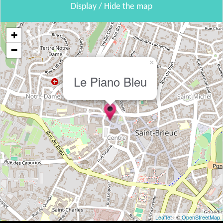
Display / Hide the map
+
−
×
Le Piano Bleu
Leaflet
| ©
OpenStreetMap