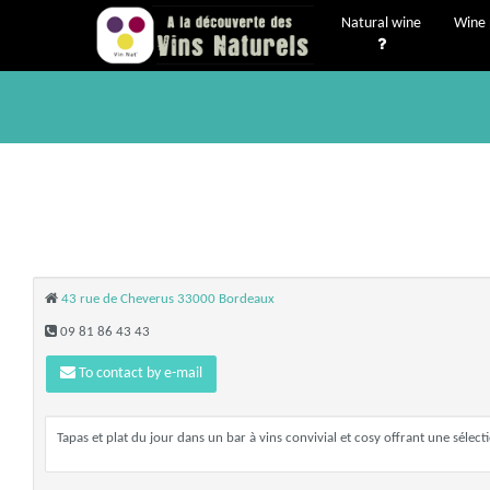
Natural wine
Wine 
43 rue de Cheverus 33000 Bordeaux
09 81 86 43 43
To contact by e-mail
Tapas et plat du jour dans un bar à vins convivial et cosy offrant une sélecti