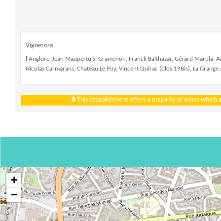
Vignerons
l'Anglore, Jean Maupertuis, Gramenon, Franck Balthazar, Gérard Marula, A
Nicolas Carmarans, Chateau Le Puy, Vincent Quirac (Clos 19Bis), La Grange a
This establishment offers a majority of wines which
+
−