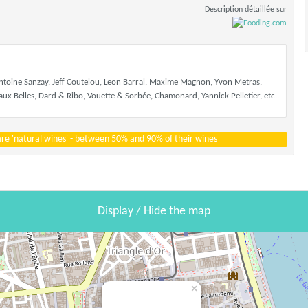
Description détaillée sur
ntoine Sanzay, Jeff Coutelou, Leon Barral, Maxime Magnon, Yvon Metras,
ux Belles, Dard & Ribo, Vouette & Sorbée, Chamonard, Yannick Pelletier, etc..
 are 'natural wines' - between 50% and 90% of their wines
Display / Hide the map
×