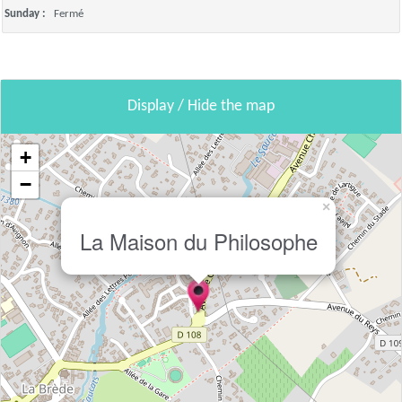
Sunday :
Fermé
Display / Hide the map
+
−
×
La Maison du Philosophe