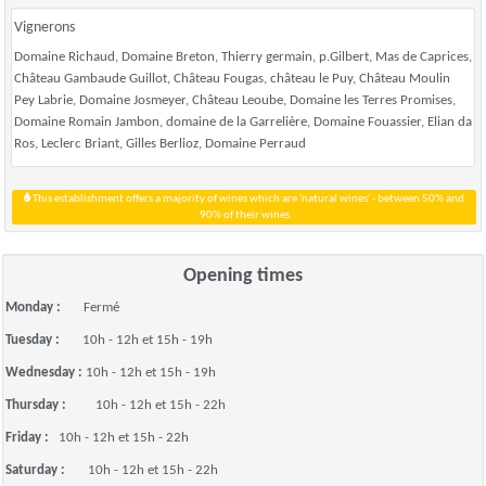
Vignerons
Domaine Richaud, Domaine Breton, Thierry germain, p.Gilbert, Mas de Caprices,
Château Gambaude Guillot, Château Fougas, château le Puy, Château Moulin
Pey Labrie, Domaine Josmeyer, Château Leoube, Domaine les Terres Promises,
Domaine Romain Jambon, domaine de la Garrelière, Domaine Fouassier, Elian da
Ros, Leclerc Briant, Gilles Berlioz, Domaine Perraud
This establishment offers a majority of wines which are 'natural wines' - between 50% and
90% of their wines
Opening times
Monday :
Fermé
Tuesday :
10h - 12h et 15h - 19h
Wednesday :
10h - 12h et 15h - 19h
Thursday :
10h - 12h et 15h - 22h
Friday :
10h - 12h et 15h - 22h
Saturday :
10h - 12h et 15h - 22h