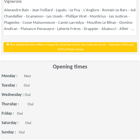
Vignerons
Alexandre Bain - Jean Foillard - Lapalu - Le Puy - L'Anglore - Romain Le Bars - Joé
Chandellier - Gramenon - Les Ussels - Phillipe Viret - Montirius - Les Justices -
Plageoles - Cosse Maisonneuve - Camin Larredya - Mouthes Le Bihan - Domino
Andiran - Plaisance Penavayre - Laherte Frères - Drappier - Abatucci - Alliet - ....
This establishment offers a majority of wines which are 'natural wines' - between 50% and
90% of their wines
Opening times
Monday :
Non
Tuesday :
Oui
Wednesday :
Oui
Thursday :
Oui
Friday :
Oui
Saturday :
Oui
Sunday :
Oui