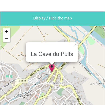
Display / Hide the map
+
−
×
La Cave du Puits