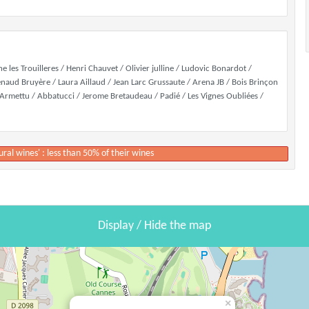
e les Trouilleres / Henri Chauvet / Olivier julline / Ludovic Bonardot /
enaud Bruyère / Laura Aillaud / Jean Larc Grussaute / Arena JB / Bois Brinçon
nt Armettu / Abbatucci / Jerome Bretaudeau / Padié / Les Vignes Oubliées /
ural wines' : less than 50% of their wines
Display / Hide the map
×