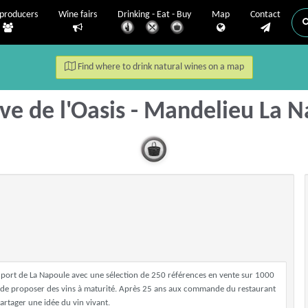
producers
Wine fairs
Drinking - Eat - Buy
Map
Contact
Find where to drink natural wines on a map
ve de l'Oasis - Mandelieu La 
port de La Napoule avec une sélection de 250 références en vente sur 1000
le de proposer des vins à maturité. Après 25 ans aux commande du restaurant
partager une idée du vin vivant.