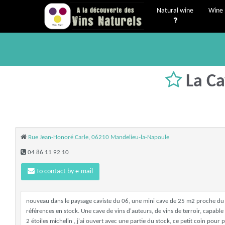
Natural wine
Wine 
La Ca
Rue Jean-Honoré Carle, 06210 Mandelieu-la-Napoule
04 86 11 92 10
To contact by e-mail
nouveau dans le paysage caviste du 06, une mini cave de 25 m2 proche du 
références en stock. Une cave de vins d'auteurs, de vins de terroir, capab
2 étoiles michelin , j'ai ouvert avec une partie du stock, ce petit coin pour 