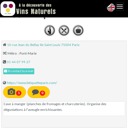
Toggl
L'étiquette - Paris 04
navig
10 rue Jean du Bellay Ile Saint Louis 75004 Paris
Métro : Pont-Marie
01 44 07 99 27
To contact by e-mail
https://www.letiquetteparis.com/
1
0
Cave à manger (planches de fromages et charcuteries). Organise des
dégustations à l'aveugle enrichissantes.