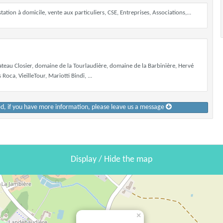
tion à domicile, vente aux particuliers, CSE, Entreprises, Associations,...
hateau Closier, domaine de la Tourlaudière, domaine de la Barbinière, Hervé
ca, VieilleTour, Mariotti Bindi, ...
ed, if you have more information, please leave us a message
Display / Hide the map
×