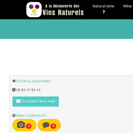
Natural wine
Wine 
85130 La Gaubretière
06 84 37 85 45
To contact by e-mail
https://julienvin.fr/
1
0