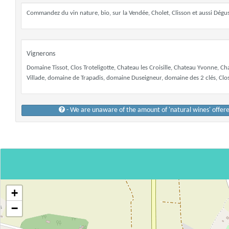
Commandez du vin nature, bio, sur la Vendée, Cholet, Clisson et aussi Dégusta
Vignerons
Domaine Tissot, Clos Troteligotte, Chateau les Croisille, Chateau Yvonne, C
Villade, domaine de Trapadis, domaine Duseigneur, domaine des 2 clés, Clos Ro
- We are unaware of the amount of 'natural wines' offer
+
−