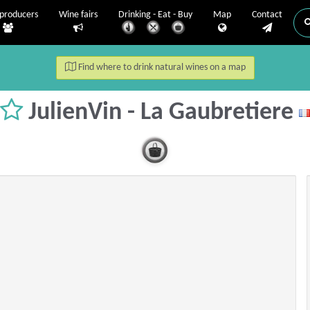
producers
Wine fairs
Drinking - Eat - Buy
Map
Contact
Find where to drink natural wines on a map
JulienVin - La Gaubretiere