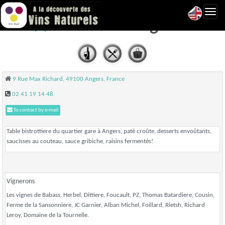
Toggl
Gribiche - Angers
navig
9 Rue Max Richard, 49100 Angers, France
02 41 19 14 48
To contact by e-mail
Table bistrottiere du quartier gare à Angers, paté croûte, desserts envoûtants,
saucisses au couteau, sauce gribiche, raisins fermentés!
Vignerons
Les vignes de Babass, Herbel, Dittiere, Foucault, PZ, Thomas Batardiere, Cousin,
Ferme de la Sansonniere, JC Garnier, Alban Michel, Foillard, Rietsh, Richard
Leroy, Domaine de la Tournelle.