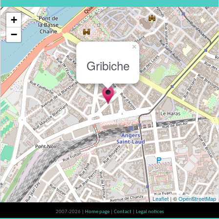
+
−
×
Gribiche
Leaflet
| ©
OpenStreetMap
2007-2026 |
Home page
|
Contact
|
Legal notices