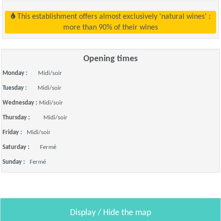
This establishment offers almost exclusively 'natural wines' :
more than 90% of their wines
Opening times
Monday :
Midi/soir
Tuesday :
Midi/soir
Wednesday :
Midi/soir
Thursday :
Midi/soir
Friday :
Midi/soir
Saturday :
Fermé
Sunday :
Fermé
Display / Hide the map