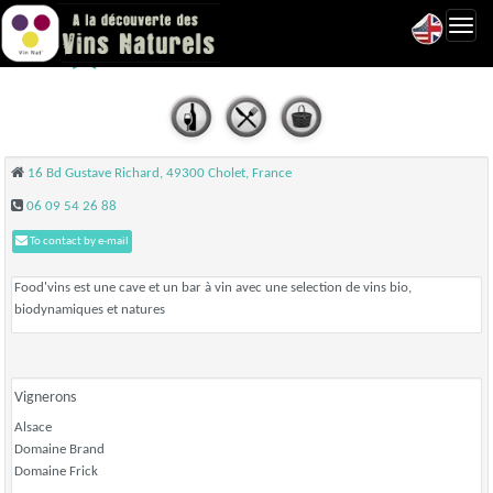
Toggl
Food'vins - Cholet
navig
16 Bd Gustave Richard, 49300 Cholet, France
06 09 54 26 88
To contact by e-mail
Food'vins est une cave et un bar à vin avec une selection de vins bio,
biodynamiques et natures
Vignerons
Alsace
Domaine Brand
Domaine Frick