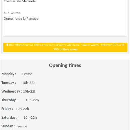
Château de Mérande
Sud-Ouest
Domaine de la Ramaye
This establishment offers a majority of wines which are 'natural wines' - between 50% and
90% of their wines
Opening times
Monday :
Fermé
Tuesday :
10h-22h
Wednesday :
10h-22h
Thursday :
10h-22h
Friday :
10h-22h
Saturday :
10h-22h
Sunday :
Fermé