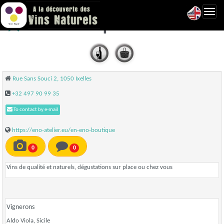
Toggl
Enò Boutique - Bruxelles
navig
Rue Sans Souci 2, 1050 Ixelles
+32 497 90 99 35
To contact by e-mail
https://eno-atelier.eu/en-eno-boutique
0
0
Vins de qualité et naturels, dégustations sur place ou chez vous
Vignerons
Aldo Viola, Sicile