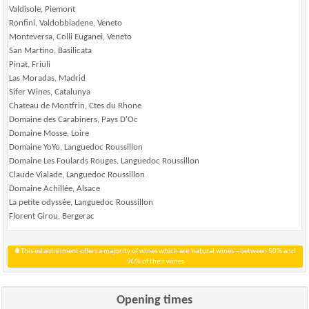
Valdisole, Piemont
Ronfini, Valdobbiadene, Veneto
Monteversa, Colli Euganei, Veneto
San Martino, Basilicata
Pinat, Friuli
Las Moradas, Madrid
Sifer Wines, Catalunya
Chateau de Montfrin, Ctes du Rhone
Domaine des Carabiners, Pays D'Oc
Domaine Mosse, Loire
Domaine YoYo, Languedoc Roussillon
Domaine Les Foulards Rouges, Languedoc Roussillon
Claude Vialade, Languedoc Roussillon
Domaine Achillée, Alsace
La petite odyssée, Languedoc Roussillon
Florent Girou, Bergerac
This establishment offers a majority of wines which are 'natural wines' - between 50% and
90% of their wines
Opening times