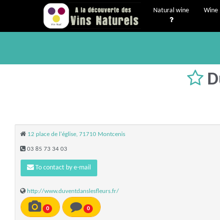
Natural wine
Wine 
D
12 place de l'église, 71710 Montcenis
03 85 73 34 03
To contact by e-mail
http://www.duventdanslesfleurs.fr/
0
0