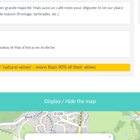
en grande majorité. Mais aussi un café-resto pour déguster le vin sur place
e maison (fromage, tartinades, etc.)
ezelay et Mas d'Intras en Ardèche
y 'natural wines' : more than 90% of their wines
Display / Hide the map
×