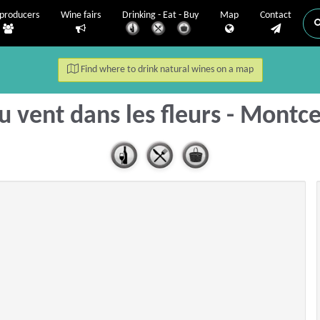
producers
Wine fairs
Drinking - Eat - Buy
Map
Contact
Find where to drink natural wines on a map
u vent dans les fleurs - Montc