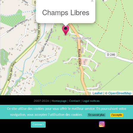
×
Champs Libres
Leaflet
| ©
OpenStreetMap
2007-2026 |
Home page
|
Contact
|
Legal notices
Alcohol abuse is bad for your health, please consume in moderation | vinsnaturels |
Ce site utilise des cookies pour vous offrir le meilleur service. En poursuivant votre
v3.12
navigation, vous acceptez l’utilisation des cookies.
En savoir plus
J’accepte
Connect