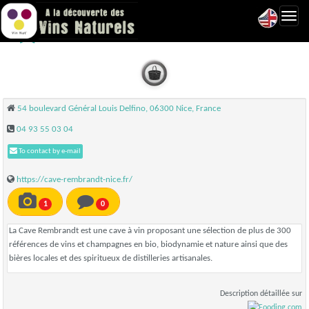
Toggl
Cave Rembrandt - Nice
navig
54 boulevard Général Louis Delfino, 06300 Nice, France
04 93 55 03 04
To contact by e-mail
https://cave-rembrandt-nice.fr/
1
0
La Cave Rembrandt est une cave à vin proposant une sélection de plus de 300
références de vins et champagnes en bio, biodynamie et nature ainsi que des
bières locales et des spiritueux de distilleries artisanales.
Description détaillée sur