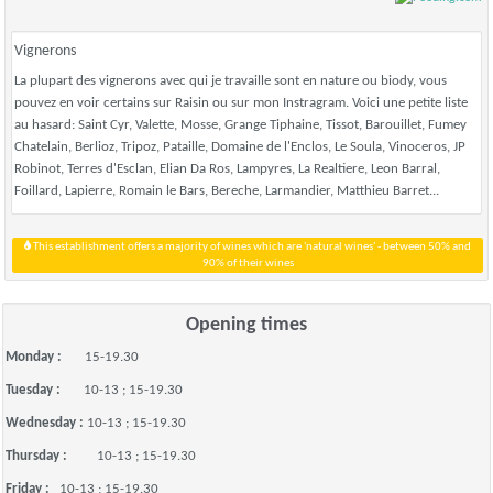
Vignerons
La plupart des vignerons avec qui je travaille sont en nature ou biody, vous
pouvez en voir certains sur Raisin ou sur mon Instragram. Voici une petite liste
au hasard: Saint Cyr, Valette, Mosse, Grange Tiphaine, Tissot, Barouillet, Fumey
Chatelain, Berlioz, Tripoz, Pataille, Domaine de l'Enclos, Le Soula, Vinoceros, JP
Robinot, Terres d'Esclan, Elian Da Ros, Lampyres, La Realtiere, Leon Barral,
Foillard, Lapierre, Romain le Bars, Bereche, Larmandier, Matthieu Barret...
This establishment offers a majority of wines which are 'natural wines' - between 50% and
90% of their wines
Opening times
Monday :
15-19.30
Tuesday :
10-13 ; 15-19.30
Wednesday :
10-13 ; 15-19.30
Thursday :
10-13 ; 15-19.30
Friday :
10-13 ; 15-19.30