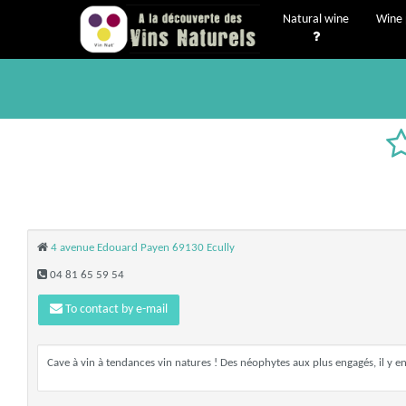
Natural wine
Wine 
4 avenue Edouard Payen 69130 Ecully
04 81 65 59 54
To contact by e-mail
Cave à vin à tendances vin natures ! Des néophytes aux plus engagés, il y en