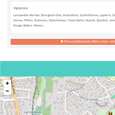
Vignerons
Larmandier-Bernier, Bourgeois-Diaz, Ardoisières, Eymintichoux, Lapierre, Du
Donne, Pithon, Rutissons, Delecheneau, Fosse Sèche, Huards, Baudoin, Arkos
Rouge, Betton, Réveur...
This establishment offers a few 'nat
+
−