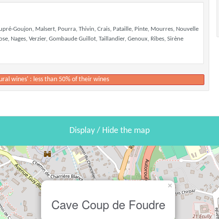
pré-Goujon, Malsert, Pourra, Thivin, Crais, Pataille, Pinte, Mourres, Nouvelle
e, Nages, Verzier, Gombaude Guillot, Taillandier, Genoux, Ribes, Sirène
ural wines' : less than 50% of their wines
Display / Hide the map
×
Cave Coup de Foudre