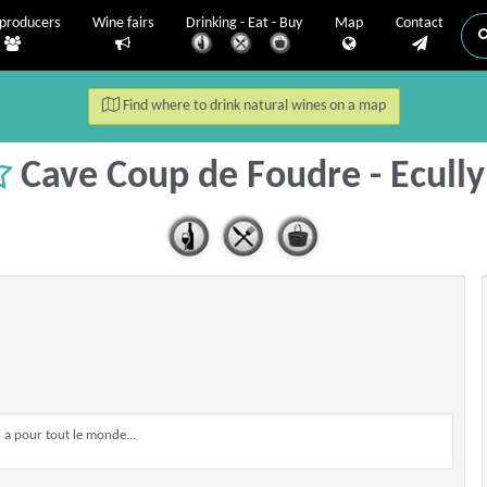
producers
Wine fairs
Drinking - Eat - Buy
Map
Contact
Find where to drink natural wines on a map
Cave Coup de Foudre - Ecull
 a pour tout le monde...