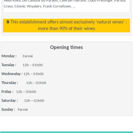
Heidi Kuka, Les Cailloux du Paradis, Cave de l’Iserand, Claus Preisinger, Partida
Creus, Còsmic Vinyaters, Frank Cornelissen, ...
This establishment offers almost exclusively 'natural wines' :
more than 90% of their wines
Opening times
Monday :
Fermé
Tuesday :
12h – 01h00
Wednesday :
12h – 01h00
Thursday :
12h – 01h00
Friday :
12h – 01h00
Saturday :
12h – 01h00
Sunday :
Fermé