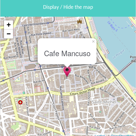
Display / Hide the map
+
−
×
Cafe Mancuso
Leaflet
| ©
OpenStreetMap