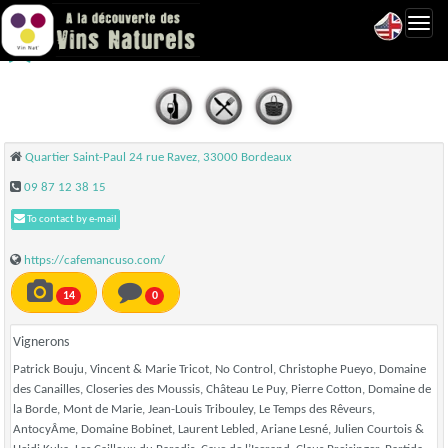
Toggl
Cafe Mancuso - Bordeaux
navig
Quartier Saint-Paul 24 rue Ravez, 33000 Bordeaux
09 87 12 38 15
To contact by e-mail
https://cafemancuso.com/
14
0
Vignerons
Patrick Bouju, Vincent & Marie Tricot, No Control, Christophe Pueyo, Domaine
des Canailles, Closeries des Moussis, Château Le Puy, Pierre Cotton, Domaine de
la Borde, Mont de Marie, Jean-Louis Tribouley, Le Temps des Rêveurs,
AntocyÂme, Domaine Bobinet, Laurent Lebled, Ariane Lesné, Julien Courtois &