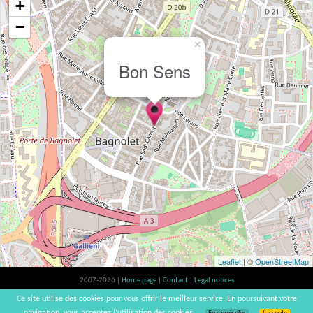
+
−
×
Bon Sens
Leaflet
| ©
OpenStreetMap
2007-2026 |
Home page
|
Contact
|
Legal notices
Alcohol abuse is bad for your health, please consume in moderation | vinsnaturels |
Ce site utilise des cookies pour vous offrir le meilleur service. En poursuivant votre
v3.12