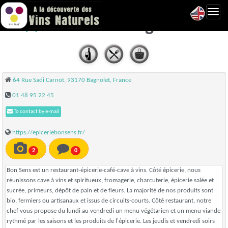
Toggl
Bon Sens - Bagnolet
navig
64 Rue Sadi Carnot, 93170 Bagnolet, France
01 48 95 22 45
To contact by e-mail
https://epiceriebonsens.fr/
2
0
Bon Sens est un restaurant-épicerie-café-cave à vins. Côté épicerie, nous
réunissons cave à vins et spiritueux, fromagerie, charcuterie, épicerie salée et
sucrée, primeurs, dépôt de pain et de fleurs. La majorité de nos produits sont
bio, fermiers ou artisanaux et issus de circuits-courts. Côté restaurant, notre
chef vous propose du lundi au vendredi un menu végétarien et un menu viande
rythmé par les saisons et les produits de l'épicerie. Les jeudis et vendredi soirs