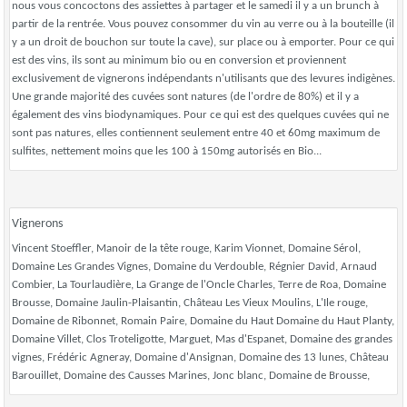
nous vous concoctons des assiettes à partager et le samedi il y a un brunch à
partir de la rentrée. Vous pouvez consommer du vin au verre ou à la bouteille (il
y a un droit de bouchon sur toute la cave), sur place ou à emporter. Pour ce qui
est des vins, ils sont au minimum bio ou en conversion et proviennent
exclusivement de vignerons indépendants n'utilisants que des levures indigènes.
Une grande majorité des cuvées sont natures (de l'ordre de 80%) et il y a
également des vins biodynamiques. Pour ce qui est des quelques cuvées qui ne
sont pas natures, elles contiennent seulement entre 40 et 60mg maximum de
sulfites, nettement moins que les 100 à 150mg autorisés en Bio...
Vignerons
Vincent Stoeffler, Manoir de la tête rouge, Karim Vionnet, Domaine Sérol,
Domaine Les Grandes Vignes, Domaine du Verdouble, Régnier David, Arnaud
Combier, La Tourlaudière, La Grange de l'Oncle Charles, Terre de Roa, Domaine
Brousse, Domaine Jaulin-Plaisantin, Château Les Vieux Moulins, L'Ile rouge,
Domaine de Ribonnet, Romain Paire, Domaine du Haut Domaine du Haut Planty,
Domaine Villet, Clos Troteligotte, Marguet, Mas d'Espanet, Domaine des grandes
vignes, Frédéric Agneray, Domaine d'Ansignan, Domaine des 13 lunes, Château
Barouillet, Domaine des Causses Marines, Jonc blanc, Domaine de Brousse,