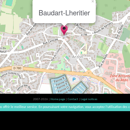
×
Baudart-Lheritier
2007-2026 |
Home page
|
Contact
|
Legal notices
Alcohol abuse is bad for your health, please consume in moderation | vinsnaturels | v3.12
s offrir le meilleur service. En poursuivant votre navigation, vous acceptez l’utilisation des c