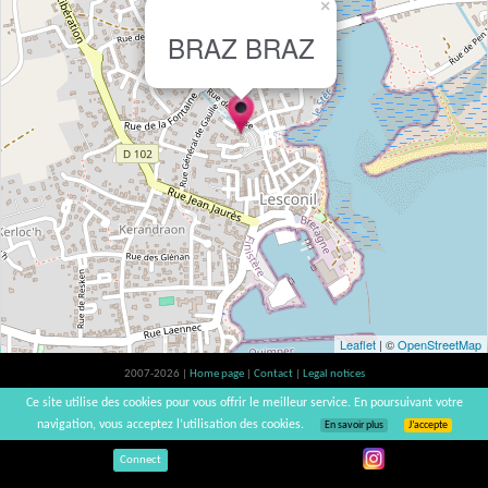
×
BRAZ BRAZ
Leaflet
| ©
OpenStreetMap
2007-2026 |
Home page
|
Contact
|
Legal notices
Alcohol abuse is bad for your health, please consume in moderation | vinsnaturels |
Ce site utilise des cookies pour vous offrir le meilleur service. En poursuivant votre
v3.12
navigation, vous acceptez l’utilisation des cookies.
En savoir plus
J’accepte
Connect