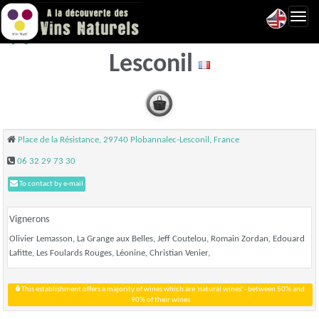
Toggl
BRAZ BRAZ - Plobannalec-
navig
Lesconil
Place de la Résistance, 29740 Plobannalec-Lesconil, France
06 32 29 73 30
To contact by e-mail
Vignerons
Olivier Lemasson, La Grange aux Belles, Jeff Coutelou, Romain Zordan, Edouard
Lafitte, Les Foulards Rouges, Léonine, Christian Venier,
This establishment offers a majority of wines which are 'natural wines' - between 50% and
90% of their wines